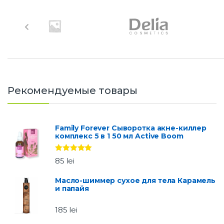
B
r
a
n
d
Рекомендуемые товары
s
C
Family Forever Сыворотка акне-киллер
комплекс 5 в 1 50 мл Active Boom
a
Оценка
5.00
r
85
lei
из 5
o
Масло-шиммер сухое для тела Карамель
и папайя
u
185
lei
s