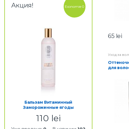
Акция!
Economie 0
65
lei
Уход за во
Оттеночный бальзам
для воло
тон 26-з
Бальзам Витаминный
Замороженные ягоды
110
lei
Уже продано:
0
В наличии:
102