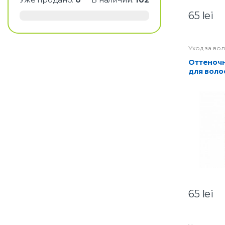
65
lei
Уход за во
Оттеночный бальзам
для воло
тон 24-о
65
lei