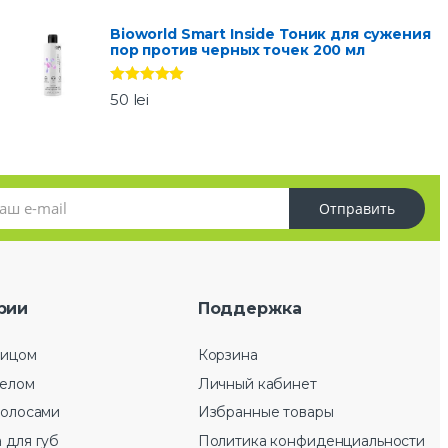
из 5
Bioworld Smart Inside Тоник для сужения
пор против черных точек 200 мл
Оценка
5.00
50
lei
из 5
Отправить
рии
Поддержка
лицом
Корзина
телом
Личный кабинет
волосами
Избранные товары
 для губ
Политика конфиденциальности