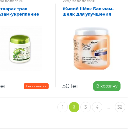
 за волосами
Уход за волосами
Живой Шёлк Бальзам–
ьзам-укрепление
шелк для улучшения
 И ЗОЛОТОЙ УС для
эластичности волос 450
ос, склонных к
мл
адению 450 мл
lei
50
lei
В корзину
2
…
1
3
4
38