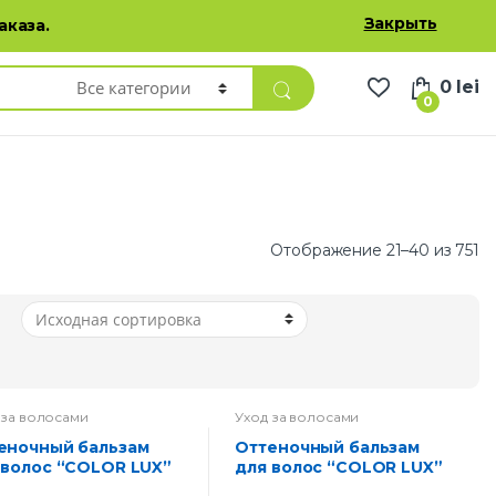
Избранные товары
Личный кабинет
Русский
Закрыть
аказа.
0
lei
0
Отображение 21–40 из 751
 за волосами
Уход за волосами
Оттеночный бальзам
 волос “COLOR LUX”
для волос “COLOR LUX”
 14-спелая вишня
тон 14.1-махагон