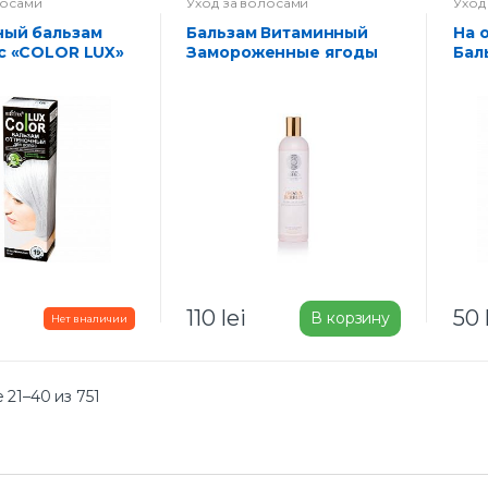
лосами
Уход за волосами
Уход
Бальзам Витаминный
На отварах трав
с «COLOR LUX»
Замороженные ягоды
Бал
еребристый
АИР
вол
вып
110
lei
50
В корзину
21–40 из 751