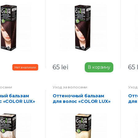
65
lei
65
В корзину
лосами
Уход за волосами
Уход
Оттеночный бальзам
Оттеночный бальзам
с «COLOR LUX»
для волос «COLOR LUX»
для
латиновый
тон 20-бежевый
тон