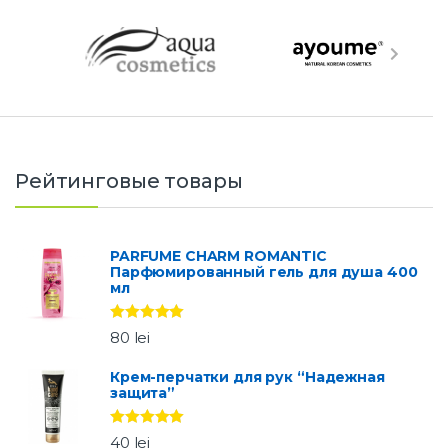
Рейтинговые товары
PARFUME CHARM ROMANTIC
Парфюмированный гель для душа 400
мл
Оценка
5.00
80
lei
из 5
Крем-перчатки для рук “Надежная
защита”
Оценка
5.00
40
lei