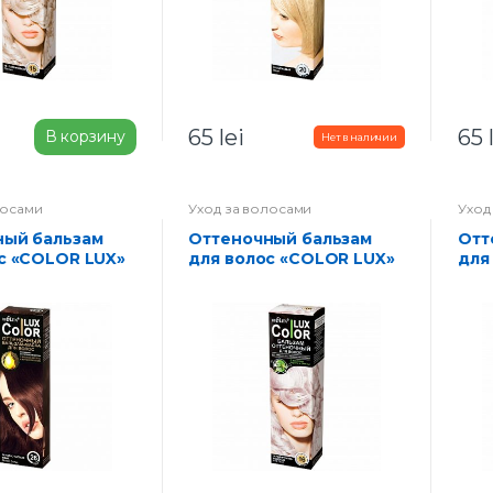
65
lei
65
В корзину
лосами
Уход за волосами
Уход
Оттеночный бальзам
Оттеночный бальзам
с «COLOR LUX»
для волос «COLOR LUX»
для
олотистый кофе
тон 16-жемчужно
тон
розовый