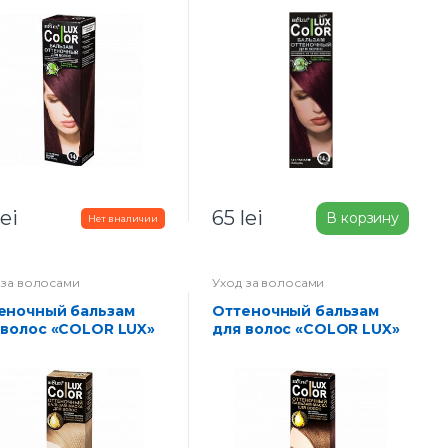
lei
65
lei
В корзину
 за волосами
Уход за волосами
Оттеночный бальзам
 волос «COLOR LUX»
для волос «COLOR LUX»
 21-светло русый
тон 22-золотисто русый