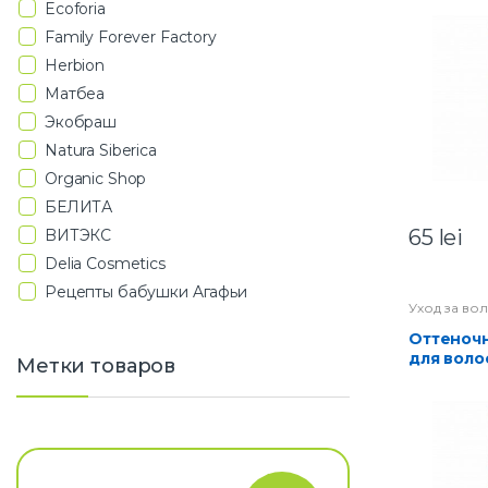
Ecoforia
бургунд
Family Forever Factory
Herbion
Матбеа
Экобраш
Natura Siberica
Organic Shop
БЕЛИТА
65
lei
BИТЭКС
Delia Cosmetics
Pецепты бабушки Aгафьи
Уход за во
Оттеночный бальзам
для воло
Метки товаров
тон 15-п