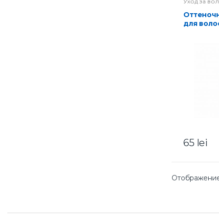
Уход за во
Оттеночный бальзам
для воло
тон 19-с
65
lei
Отображение 