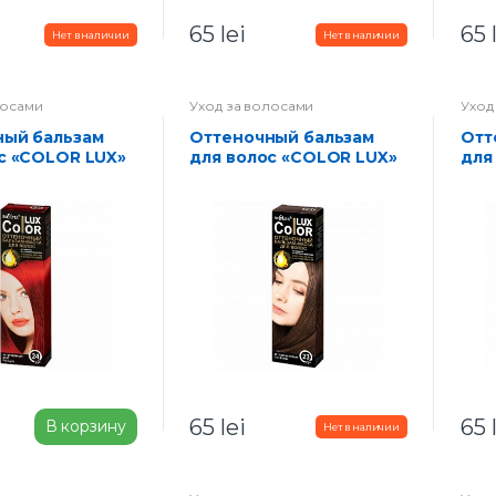
65
lei
65
лосами
Уход за волосами
Уход
Оттеночный бальзам
Оттеночный бальзам
с «COLOR LUX»
для волос «COLOR LUX»
для
гненный агат
тон 23-темно русый
тон
65
lei
65
В корзину