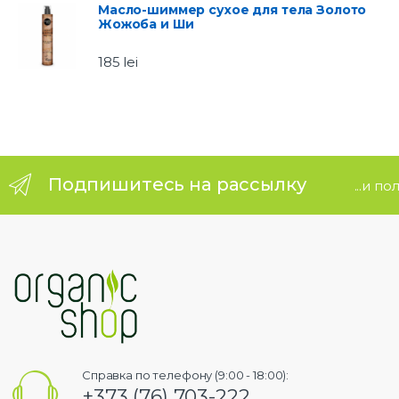
Масло-шиммер сухое для тела Золото
Жожоба и Ши
e
185
lei
l
Подпишитесь на рассылку
...и п
Справка по телефону (9:00 - 18:00):
+373 (76) 703-222