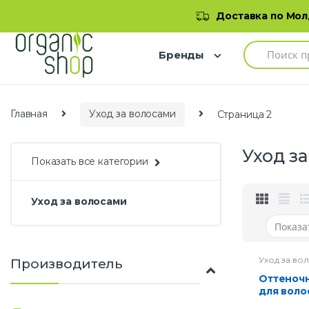
Skip to navigation
Skip to content
Добро пожаловать в наш магазин
Доставка по Молд
S
Бренды
e
a
r
c
h
Главная
Уход за волосами
Страница 2
f
o
r
Уход з
:
Показать все категории
Уход за волосами
Уход за во
Производитель
Оттеночный бальзам
для воло
тон 12 –