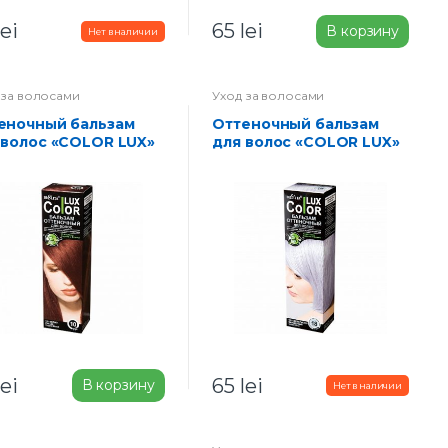
lei
65
lei
В корзину
 за волосами
Уход за волосами
Оттеночный бальзам
 волос «COLOR LUX»
для волос «COLOR LUX»
 10- медно русый
тон 18-серебристо
фиалковый
lei
65
lei
В корзину