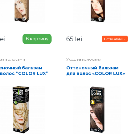
lei
65
lei
В корзину
 за волосами
Уход за волосами
Оттеночный бальзам
 волос “COLOR LUX”
для волос «COLOR LUX»
 17-шампань
тон 25-каштановый
перламутровый