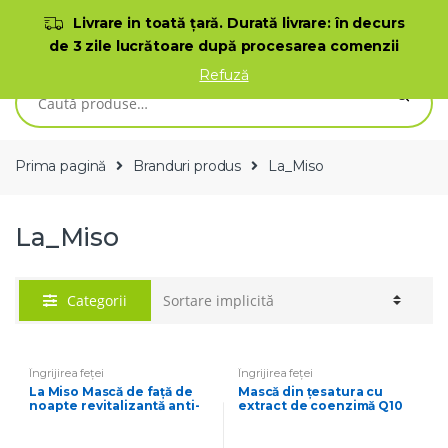
Skip to navigation
Skip to content
Livrare in toată ţară. Durată livrare: în decurs
de 3 zile lucrătoare după procesarea comenzii
0
Refuză
Caută după:
Prima pagină
Branduri produs
La_Miso
La_Miso
Categorii
Îngrijirea feței
Îngrijirea feței
La Miso Mască de față de
Mască din țesatura cu
noapte revitalizantă anti-
extract de coenzimă Q10
îmbătrânire 50 ml