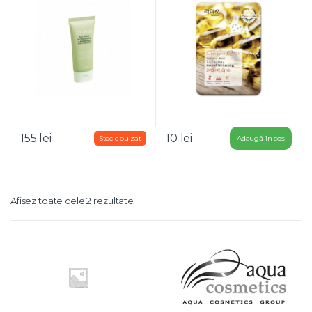
155
lei
10
lei
Adaugă în coș
Afișez toate cele 2 rezultate
B
r
a