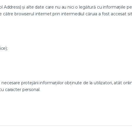
Address) și alte date care nu au nici o legătură cu informațiile pers
către browserul internet prin intermediul căruia a fost accesat sit
ice);
are protejării informațiilor obținute de la utilizatori, atât online 
 cu caracter personal.