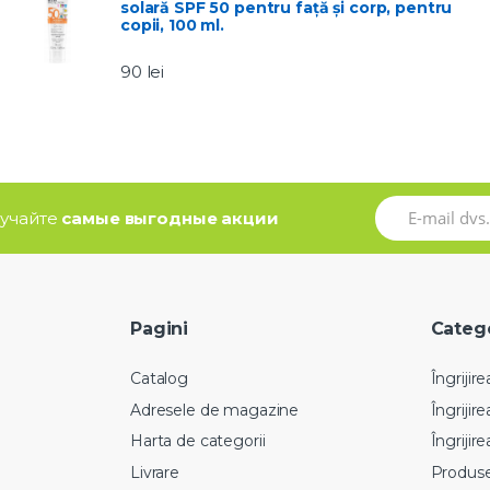
solară SPF 50 pentru față și corp, pentru
copii, 100 ml.
90
lei
олучайте
самые выгодные акции
Pagini
Catego
Catalog
Îngrijire
Adresele de magazine
Îngrijir
Harta de categorii
Îngrijire
Livrare
Produse