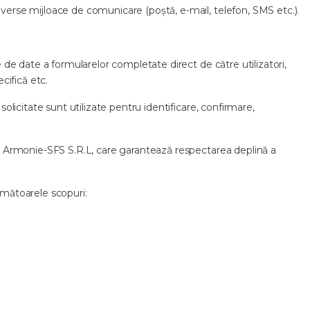
diverse mijloace de comunicare (poștă, e-mail, telefon, SMS etc.).
e de date a formularelor completate direct de către utilizatori,
cifică etc.
solicitate sunt utilizate pentru identificare, confirmare,
ania Armonie-SFS S.R.L, care garantează respectarea deplină a
următoarele scopuri: