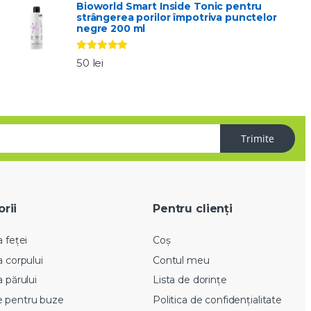
Bioworld Smart Inside Tonic pentru
strângerea porilor împotriva punctelor
negre 200 ml
Evaluat la
50
lei
5.00
stele
din 5
Trimite
rii
Pentru clienți
a feței
Coș
ea corpului
Contul meu
a părului
Lista de dorințe
 pentru buze
Politica de confidențialitate