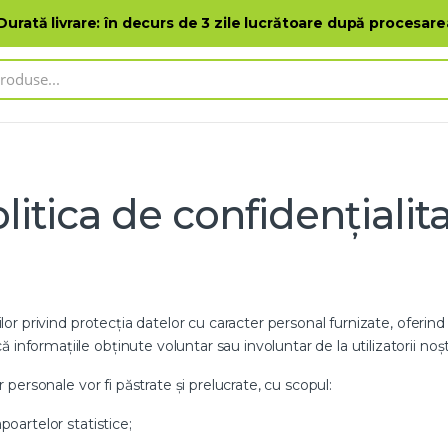
Adresele de magazine
Catalog de pr
 Durată livrare: în decurs de 3 zile lucrătoare după procesar
litica de confidențialit
ilor privind protecția datelor cu caracter personal furnizate, oferind 
formațiile obținute voluntar sau involuntar de la utilizatorii noștri,
r personale vor fi păstrate și prelucrate, cu scopul:
poartelor statistice;