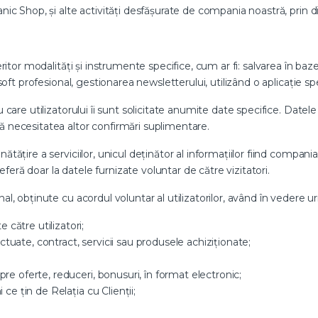
nic Shop, și alte activități desfășurate de compania noastră, prin 
eritor modalități și instrumente specifice, cum ar fi: salvarea în baz
soft profesional, gestionarea newsletterului, utilizând o aplicație spe
care utilizatorului îi sunt solicitate anumite date specifice. Datele 
ă necesitatea altor confirmări suplimentare.
ătățire a serviciilor, unicul deținător al informațiilor fiind comp
referă doar la datele furnizate voluntar de către vizitatori.
al, obținute cu acordul voluntar al utilizatorilor, având în vedere 
către utilizatori;
tuate, contract, servicii sau produsele achiziționate;
pre oferte, reduceri, bonusuri, în format electronic;
 ce țin de Relația cu Clienții;