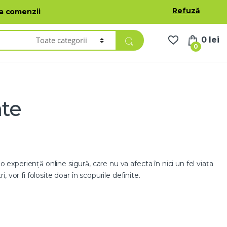
oduse
Lista de dorințe
Contul meu
Română
Refuză
ea comenzii
0
lei
0
ate
o experiență online sigură, care nu va afecta în nici un fel viața
 vor fi folosite doar în scopurile definite.