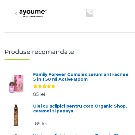
r
a
n
d
Produse recomandate
s
C
Family Forever Complex serum anti-acnee
5 în 1 50 ml Active Boom
a
Evaluat la
r
85
lei
5.00
stele
din 5
o
Ulei cu sclipici pentru corp Organic Shop,
caramel si papaya
u
185
lei
s