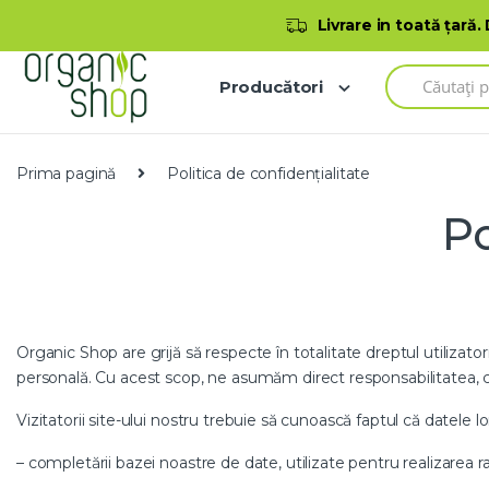
Skip to navigation
Skip to content
Bine ați venit la magazinul nostru
Livrare in toată ţară.
S
Producători
e
a
r
c
h
Prima pagină
Politica de confidențialitate
f
o
Po
r
:
Organic Shop are grijă să respecte în totalitate dreptul utilizator
personală. Cu acest scop, ne asumăm direct responsabilitatea, că in
Vizitatorii site-ului nostru trebuie să cunoască faptul că datele lo
– completării bazei noastre de date, utilizate pentru realizarea ra