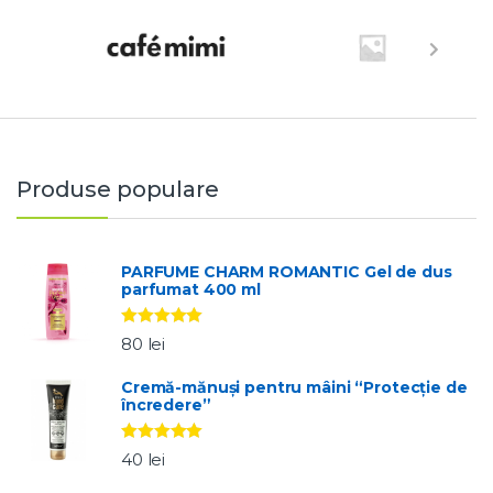
Produse populare
PARFUME CHARM ROMANTIC Gel de dus
parfumat 400 ml
Evaluat la
80
lei
5.00
stele
din 5
Cremă-mănuși pentru mâini “Protecție de
încredere”
Evaluat la
40
lei
5.00
stele
din 5