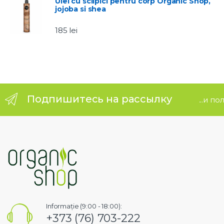
Ulei cu sclipici pentru corp Organic Shop,
jojoba si shea
e
185
lei
l
Подпишитесь на рассылку
...и п
Informație (9:00 - 18:00):
+373 (76) 703-222