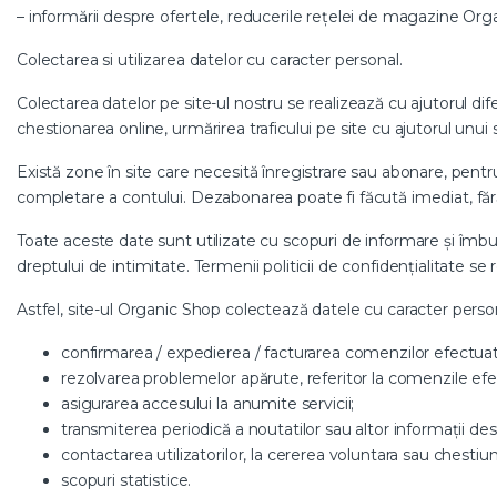
– informării despre ofertele, reducerile rețelei de magazine Orga
Colectarea si utilizarea datelor cu caracter personal.
Colectarea datelor pe site-ul nostru se realizează cu ajutorul dif
chestionarea online, urmărirea traficului pe site cu ajutorul unui 
Există zone în site care necesită înregistrare sau abonare, pentru 
completare a contului. Dezabonarea poate fi făcută imediat, făr
Toate aceste date sunt utilizate cu scopuri de informare și îmbun
dreptului de intimitate. Termenii politicii de confidențialitate se 
Astfel, site-ul Organic Shop colectează datele cu caracter person
confirmarea / expedierea / facturarea comenzilor efectuate 
rezolvarea problemelor apărute, referitor la comenzile efec
asigurarea accesului la anumite servicii;
transmiterea periodică a noutatilor sau altor informații des
contactarea utilizatorilor, la cererea voluntara sau chestiuni
scopuri statistice.