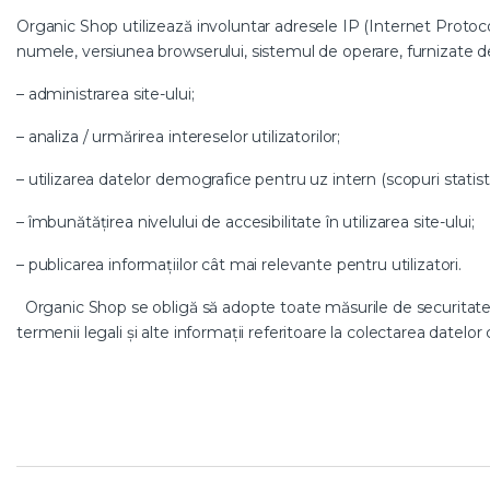
Organic Shop utilizează involuntar adresele IP (Internet Protocol 
numele, versiunea browserului, sistemul de operare, furnizate de 
– administrarea site-ului;
– analiza / urmărirea intereselor utilizatorilor;
– utilizarea datelor demografice pentru uz intern (scopuri statist
– îmbunătățirea nivelului de accesibilitate în utilizarea site-ului;
– publicarea informațiilor cât mai relevante pentru utilizatori.
Organic Shop se obligă să adopte toate măsurile de securitate neces
termenii legali și alte informații referitoare la colectarea datelor
B