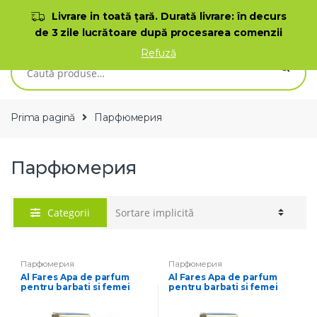
Skip to navigation
Skip to content
Livrare in toată ţară. Durată livrare: în decurs
de 3 zile lucrătoare după procesarea comenzii
0
Refuză
Caută după:
Prima pagină
Парфюмерия
Парфюмерия
Categorii
Парфюмерия
Парфюмерия
Al Fares Apa de parfum
Al Fares Apa de parfum
pentru barbati si femei
pentru barbati si femei
Alhan 35 ml
Almas 35 ml