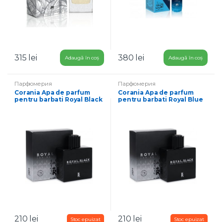
315
lei
380
lei
Adaugă în coș
Adaugă în coș
Парфюмерия
Парфюмерия
Corania Apa de parfum
Corania Apa de parfum
pentru barbati Royal Black
pentru barbati Royal Blue
100 ml
100 ml
210
lei
210
lei