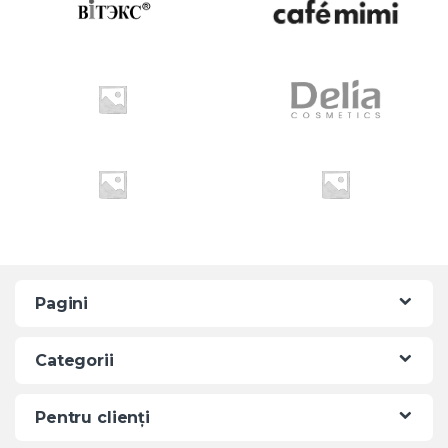
r
o
u
s
e
l
Pagini
Categorii
Pentru clienți