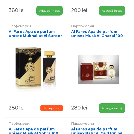
380
lei
280
lei
Adaugă în coș
Adaugă în coș
Парфюмерия
Парфюмерия
Al Fares Apa de parfum
Al Fares Apa de parfum
unisex Mukhallat Al Suroor
unisex Musk Al Ghazal 100
100 ml
ml
280
lei
280
lei
Adaugă în coș
Парфюмерия
Парфюмерия
Al Fares Apa de parfum
Al Fares Apa de parfum
unisex Musk Al Sohra 100
unisex Nahr Al Oud 100 ml