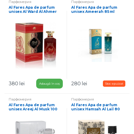
Парфюмерия
Парфюмерия
Al Fares Apa de parfum
Al Fares Apa de parfum
unisex Al Ward Al Ahmer
unisex Ameerah 85 ml
100 ml
380
lei
280
lei
Adaugă în coș
Парфюмерия
Парфюмерия
Al Fares Apa de parfum
Al Fares Apa de parfum
unisex Areej Al Musk 100
unisex Hamsah Al Lail 80
ml
ml