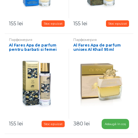
155
lei
155
lei
Парфюмерия
Парфюмерия
Al Fares Apa de parfum
Al Fares Apa de parfum
pentru barbati si femei
unisex Al Khail 95 ml
Ward 35 ml
155
lei
380
lei
Adaugă în coș