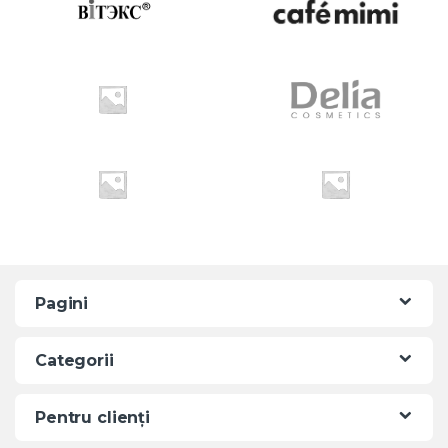
r
o
u
s
e
l
Pagini
Categorii
Pentru clienți