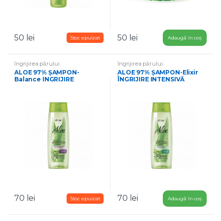
50
lei
50
lei
Adaugă în coș
Îngrijirea părului
Îngrijirea părului
ALOE 97% ȘAMPON-
ALOE 97% ȘAMPON-Elixir
Balance INGRIJIRE
ÎNGRIJIRE INTENSIVĂ
ECHILIBRATĂ pentru parul
pentru părul uscat, fragil și
gras la radacini si uscat la
tern 400ml
varfuri 400ml
70
lei
70
lei
Adaugă în coș