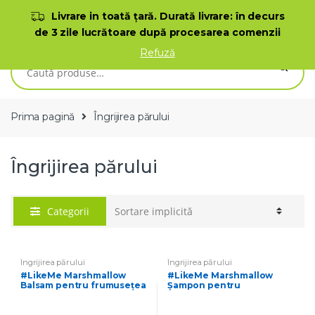
Skip to navigation
Skip to content
Livrare in toată ţară. Durată livrare: în decurs
de 3 zile lucrătoare după procesarea comenzii
0
Refuză
Caută după:
Prima pagină
Îngrijirea părului
Îngrijirea părului
Categorii
Îngrijirea părului
Îngrijirea părului
#LikeMe Marshmallow
#LikeMe Marshmallow
Balsam pentru frumusețea
Șampon pentru
părului Mango și nucă de
frumusețea părului Mango
cocos
și nucă de cocos 400 ml