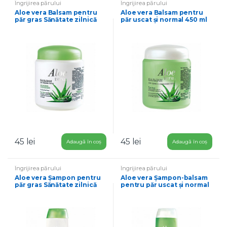
Îngrijirea părului
Îngrijirea părului
Aloe vera Balsam pentru
Aloe vera Balsam pentru
păr gras Sănătate zilnică
păr uscat și normal 450 ml
450 ml
45
lei
45
lei
Adaugă în coș
Adaugă în coș
Îngrijirea părului
Îngrijirea părului
Aloe vera Şampon pentru
Aloe vera Șampon-balsam
păr gras Sănătate zilnică
pentru păr uscat și normal
500 ml
500 ml