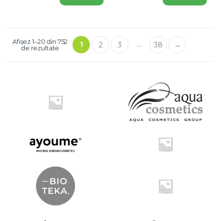
Afișez 1–20 din 752
1
…
2
3
38
→
de rezultate
B
r
a
n
d
s
C
a