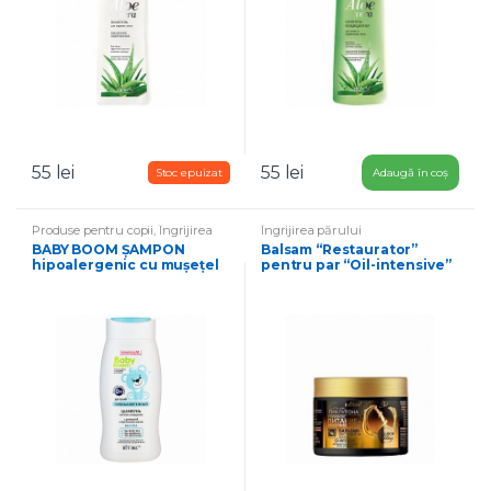
55
lei
55
lei
Adaugă în coș
Produse pentru copii
,
Îngrijirea
Îngrijirea părului
părului
BABY BOOM ȘAMPON
Balsam “Restaurator”
hipoalergenic cu mușețel
pentru par “Oil-intensive”
și proteine ​​din mătase
pentru bebeluși