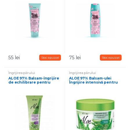
55
lei
75
lei
Îngrijirea părului
Îngrijirea părului
ALOE 97% Balsam-îngrijire
ALOE 97% Balsam-ulei
de echilibrare pentru
Îngrijire intensivă pentru
rădăcini grase și vârfuri
păr uscat, fragil și tern 300
uscate de păr 200 ml
ml