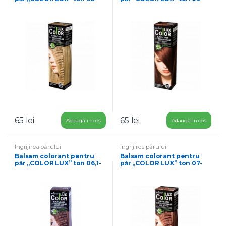
caramel
șaten auriu
65
lei
65
lei
Adaugă în coș
Adaugă în coș
Îngrijirea părului
Îngrijirea părului
Balsam colorant pentru
Balsam colorant pentru
păr „COLOR LUX” ton 06,1-
păr „COLOR LUX” ton 07-
blond alună
tutun