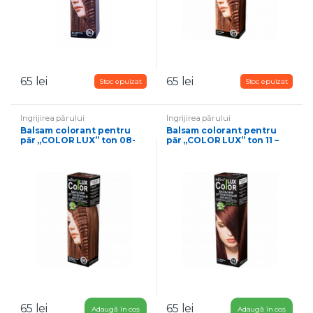
65
lei
65
lei
Îngrijirea părului
Îngrijirea părului
Balsam colorant pentru
Balsam colorant pentru
păr „COLOR LUX” ton 08-
păr „COLOR LUX” ton 11 –
ciocolată cu lapte
castan
65
lei
65
lei
Adaugă în coș
Adaugă în coș