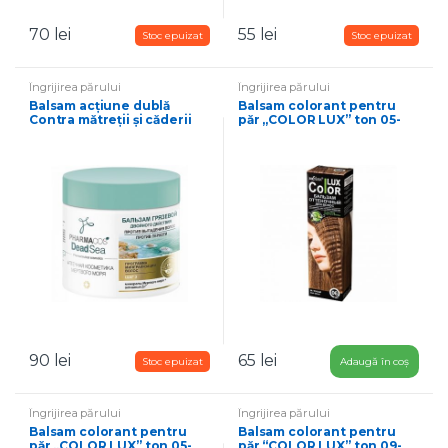
70
lei
55
lei
Îngrijirea părului
Îngrijirea părului
Balsam acțiune dublă
Balsam colorant pentru
Contra mătreții și căderii
păr „COLOR LUX” ton 05-
părului
blond
90
lei
65
lei
Adaugă în coș
Îngrijirea părului
Îngrijirea părului
Balsam colorant pentru
Balsam colorant pentru
păr „COLOR LUX” ton 05-
păr “COLOR LUX” ton 09-