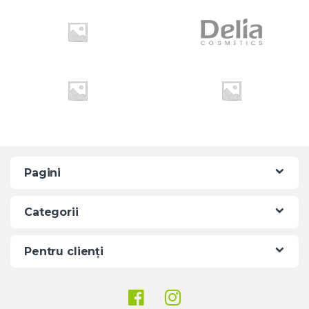
o
u
s
e
l
Pagini
Categorii
Pentru clienți