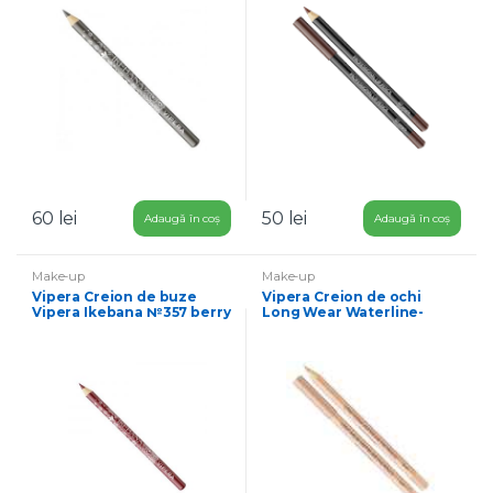
60
lei
50
lei
Adaugă în coș
Adaugă în coș
Make-up
Make-up
Vipera Creion de buze
Vipera Creion de ochi
Vipera Ikebana №357 berry
Long Wear Waterline-
1,15 g
flesh 1,15 g