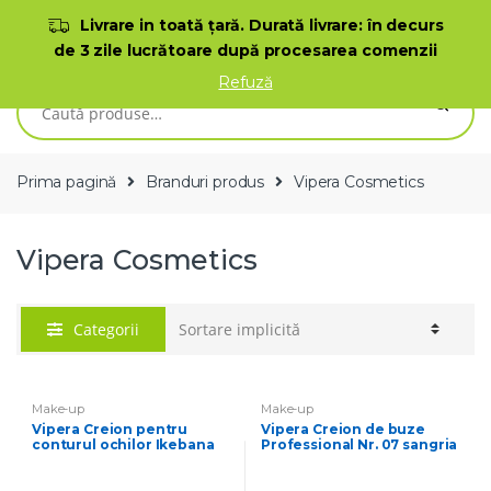
Skip to navigation
Skip to content
Livrare in toată ţară. Durată livrare: în decurs
de 3 zile lucrătoare după procesarea comenzii
0
Refuză
Caută după:
Prima pagină
Branduri produs
Vipera Cosmetics
Vipera Cosmetics
Categorii
Make-up
Make-up
Vipera Creion pentru
Vipera Creion de buze
conturul ochilor Ikebana
Professional Nr. 07 sangria
№262 grafite 1,15g
1,14 g