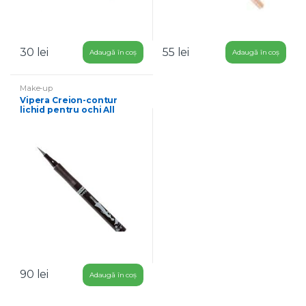
30
lei
55
lei
Adaugă în coș
Adaugă în coș
Make-up
Vipera Creion-contur
lichid pentru ochi All
Seasons grafit 1,5 ml
90
lei
Adaugă în coș