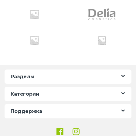
o
u
s
e
l
Разделы
Категории
Поддержка