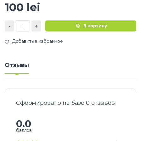
100
lei
К
В корзину
-
+
о
л
и
Добавить в избранное
ч
е
с
т
Отзывы
в
о
A
r
c
t
i
Сформировано на базе 0 отзывов
c
W
i
0.0
l
баллов
d
Г