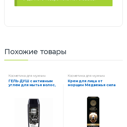
ц
и
и
З
а
щ
и
т
а
и
Похожие товары
к
о
н
т
р
Косметика для мужчин
Косметика для мужчин
о
ГЕЛЬ-ДУШ с активным
Крем для лица от
л
углем для мытья волос,
морщин Медвежья сила
ь
тела и бороды
S
a
v
a
g
e
S