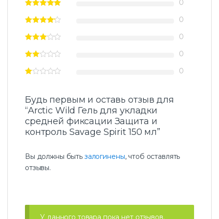
е
0
л
ь
0
д
0
л
я
0
у
к
0
л
а
д
к
Будь первым и оставь отзыв для
и
“Arctic Wild Гель для укладки
с
средней фиксации Защита и
р
контроль Savage Spirit 150 мл”
е
д
н
Вы должны быть
залогинены
, чтоб оставлять
е
отзывы.
й
ф
и
к
с
а
У данного товара пока нет отзывов.