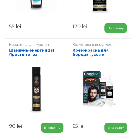
p
i
r
i
t
55
lei
170
lei
В корзину
1
5
0
Косметика для мужчин
Косметика для мужчин
м
Шампунь-энергия 2в1
Крем-краска для
л
Ярость тигра
бороды, усов и
бакенбардов 3.0 темно
коричневый
90
lei
65
lei
В корзину
В корзину