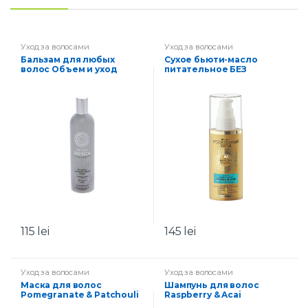
Уход за волосами
Уход за волосами
Бальзам для любых
Сухое бьюти-масло
волос Объем и уход
питательное БЕЗ
УТЯЖЕЛЕНИЯ для всех
типов волос
115
lei
145
lei
Уход за волосами
Уход за волосами
Маска для волос
Шампунь для волос
Pomegranate & Patchouli
Raspberry & Acai