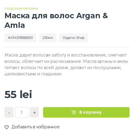
Уход за волосами
Маска для волос Argan &
Amla
4743318182933
250мл
Organic Shop
Маска дарит волосам заботу и восстановление, смягчает
волосы, облегчает их расчесывание. Масла арганы и амлы
питают волосы по всей длине, делают их послушными,
шелковистыми и гладкими.
55
lei
К
В корзину
-
+
о
л
и
Добавить в избранное
ч