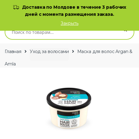
Skip to navigation
Skip to content
Доставка по Молдове в течение 3 рабочих
дней с момента размещения заказа.
0
Закрыть
Искать:
Главная
Уход за волосами
Маска для волос Argan &
Amla