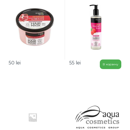
50
lei
55
lei
В корзину
B
r
a