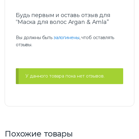
m
l
a
Будь первым и оставь отзыв для
“Маска для волос Argan & Amla”
Вы должны быть
залогинены
, чтоб оставлять
отзывы.
У данного товара пока нет отзывов.
Похожие товары