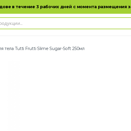
Адреса магазинов
Каталог продукции
ове в течение 3 рабочих дней с момента размещения з
 тела Tutti Frutti Slime Sugar-Soft 250мл