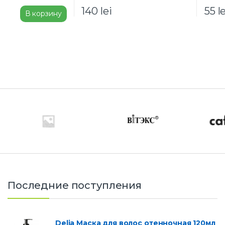
140
lei
55
l
В корзину
Последние поступления
Delia Маска для волос отенночная 120мл