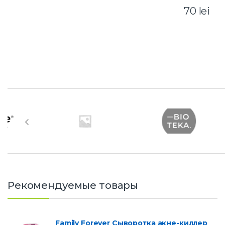
70
lei
B
r
a
n
d
Рекомендуемые товары
s
C
Family Forever Сыворотка акне-киллер