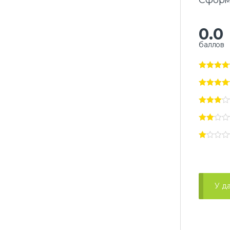
Сформ
0.0
баллов
У д