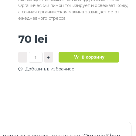
Органический лимон тонизирует и освежает кожу,
а сочная органическая малина защищает ее от
ежедневного стресса.
70
lei
К
В корзину
-
+
о
л
Добавить в избранное
и
ч
е
с
т
в
о
O
r
g
a
n