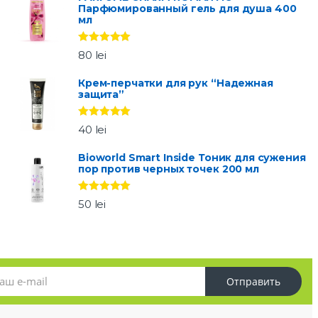
Парфюмированный гель для душа 400
мл
Оценка
5.00
80
lei
из 5
Крем-перчатки для рук “Надежная
защита”
Оценка
5.00
40
lei
из 5
Bioworld Smart Inside Тоник для сужения
пор против черных точек 200 мл
Оценка
5.00
50
lei
из 5
Отправить