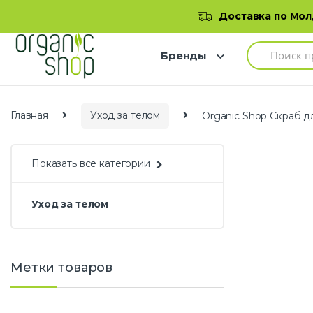
Skip to navigation
Skip to content
Добро пожаловать в наш магазин
Доставка по Молд
S
Бренды
e
a
r
c
h
Главная
Уход за телом
Organic Shop Скраб для
f
o
r
:
Показать все категории
Уход за телом
Метки товаров