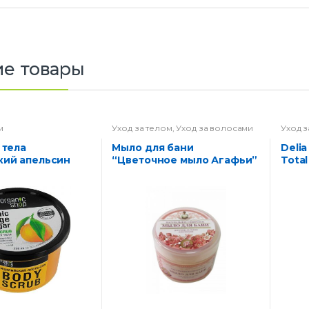
е товары
м
Уход за телом
,
Уход за волосами
Уход з
Мыло для бани
Delia Крем для депиляции
кий апельсин
“Цветочное мыло Агафьи”
Total
мл