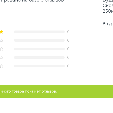
ировано на базе 0 отзывов
Будь
Скра
250
Вы д
0
0
0
0
0
анного товара пока нет отзывов.