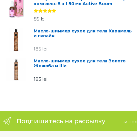
комплекс 5 в 1 50 мл Active Boom
a
Оценка
5.00
r
85
lei
из 5
o
Масло-шиммер сухое для тела Карамель
и папайя
u
185
lei
s
Масло-шиммер сухое для тела Золото
Жожоба и Ши
e
185
lei
l
Подпишитесь на рассылку
...и п