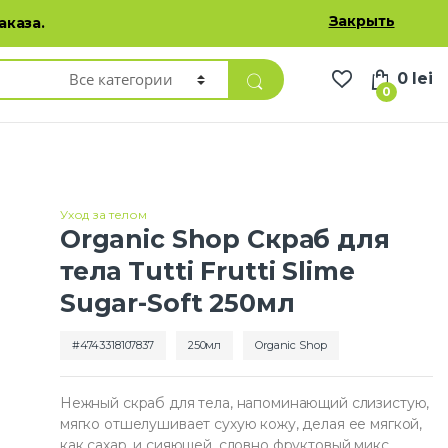
Избранные товары
Личный кабинет
Русский
Закрыть
аказа.
0
lei
0
Уход за телом
Organic Shop Скраб для
тела Tutti Frutti Slime
Sugar-Soft 250мл
4743318107837
250мл
Organic Shop
Нежный скраб для тела, напоминающий слизистую,
мягко отшелушивает сухую кожу, делая ее мягкой,
как сахар, и сияющей, словно фруктовый микс.