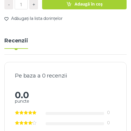
C
Adaugă în coș
-
+
a
n
t
Adăugați la lista dorințelor
i
t
a
t
Recenzii
e
A
L
O
E
9
7
Pe baza a 0 recenzii
%
S
e
0.0
r
puncte
c
o
n
0
c
e
0
n