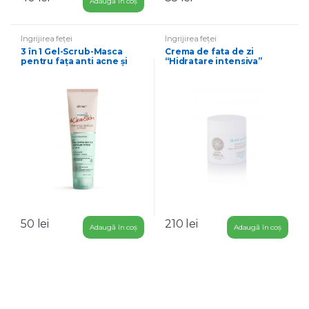
Adaugă în coș
u
l
e
Îngrijirea feței
Îngrijirea feței
d
3 în 1 Gel-Scrub-Masca
Crema de fata de zi
e
pentru fața anti acne și
“Hidratare intensiva”
v
impotriva punctelor negre
i
t
a
m
i
n
e
a
u
r
i
i
50
lei
210
lei
Adaugă în coș
Adaugă în coș
3
0
m
l