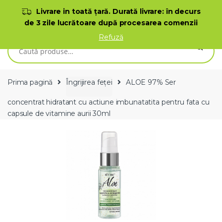
Skip to navigation
Skip to content
Livrare in toată ţară. Durată livrare: în decurs
de 3 zile lucrătoare după procesarea comenzii
0
Refuză
Caută după:
Prima pagină
Îngrijirea feței
ALOE 97% Ser
concentrat hidratant cu actiune imbunatatita pentru fata cu
capsule de vitamine aurii 30ml