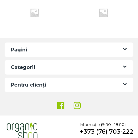
e
l
Pagini
Categorii
Pentru clienți
Informație (9:00 - 18:00):
+373 (76) 703-222