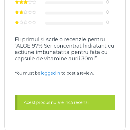
0
t
r
0
a
t
0
h
i
d
r
Fii primul și scrie o recenzie pentru
a
“ALOE 97% Ser concentrat hidratant cu
t
actiune imbunatatita pentru fata cu
a
capsule de vitamine aurii 30ml”
n
t
c
You must be
logged in
to post a review.
u
a
c
t
i
u
Acest produs nu are încă recenzii.
n
e
i
m
b