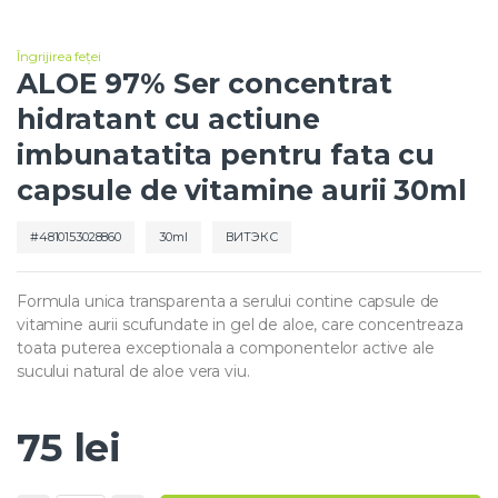
Îngrijirea feței
ALOE 97% Ser concentrat
hidratant cu actiune
imbunatatita pentru fata cu
capsule de vitamine aurii 30ml
4810153028860
30ml
ВИТЭКС
Formula unica transparenta a serului contine capsule de
vitamine aurii scufundate in gel de aloe, care concentreaza
toata puterea exceptionala a componentelor active ale
sucului natural de aloe vera viu.
75
lei