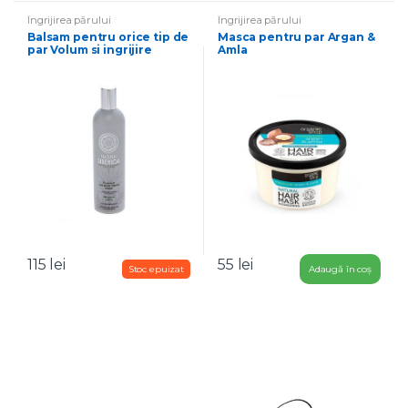
Îngrijirea părului
Îngrijirea părului
Balsam pentru orice tip de
Masca pentru par Argan &
par Volum si ingrijire
Amla
115
lei
55
lei
Adaugă în coș
B