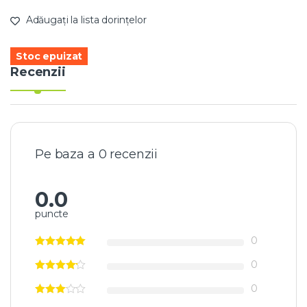
Adăugați la lista dorințelor
Stoc epuizat
Recenzii
Pe baza a 0 recenzii
0.0
puncte
0
0
0