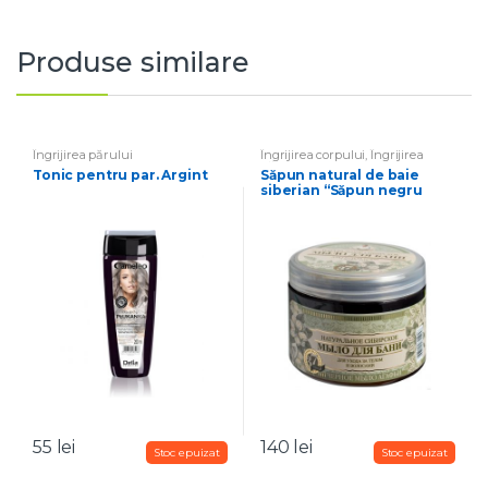
Produse similare
Îngrijirea părului
Îngrijirea corpului
,
Îngrijirea
părului
,
Cosmetice pentru
Tonic pentru par. Argint
Săpun natural de baie
bărbați
siberian “Săpun negru
Agafya”
55
lei
140
lei