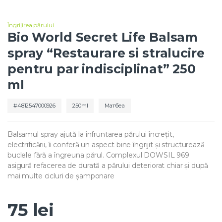
Îngrijirea părului
Bio World Secret Life Balsam
spray “Restaurare si stralucire
pentru par indisciplinat” 250
ml
4812547000926
250ml
Матбеа
Balsamul spray ajută la înfruntarea părului încrețit,
electrificării, îi conferă un aspect bine îngrijit și structurează
buclele fără a îngreuna părul. Complexul DOWSIL 969
asigură refacerea de durată a părului deteriorat chiar și după
mai multe cicluri de șamponare
75
lei