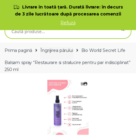
Skip to navigation
Skip to content
Livrare in toată ţară. Durată livrare: în decurs
de 3 zile lucrătoare după procesarea comenzii
0
Refuză
Caută după:
Prima pagină
Îngrijirea părului
Bio World Secret Life
Balsam spray “Restaurare si stralucire pentru par indisciplinat”
250 ml