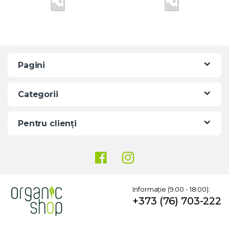
l
Pagini
Categorii
Pentru clienți
Informație (9:00 - 18:00):
+373 (76) 703-222