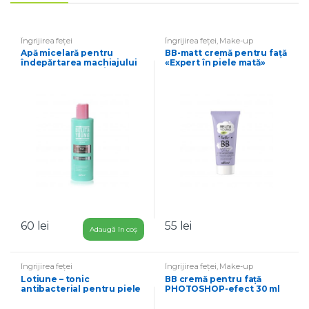
i
m
ă
Îngrijirea feței
Îngrijirea feței
,
Make-up
Apă micelară pentru
ВВ-matt cremă pentru față
îndepărtarea machiajului
«Expert în piele mată»
și tonifierea pielii Îngrijire
pentru ten normal și gras
blândă
60
lei
55
lei
Adaugă în coș
Îngrijirea feței
Îngrijirea feței
,
Make-up
Lotiune – tonic
ВВ cremă pentru față
antibacterial pentru piele
PHOTOSHOP-efect 30 ml
problematică