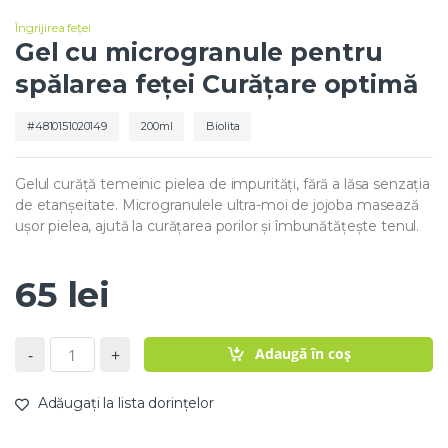
Îngrijirea feței
Gel cu microgranule pentru
spălarea feței Curățare optimă
4810151020149
200ml
Biolita
Gelul curăță temeinic pielea de impurități, fără a lăsa senzația
de etanșeitate. Microgranulele ultra-moi de jojoba masează
ușor pielea, ajută la curățarea porilor și îmbunătățește tenul.
65
lei
C
Adaugă în coș
-
+
a
n
t
Adăugați la lista dorințelor
i
t