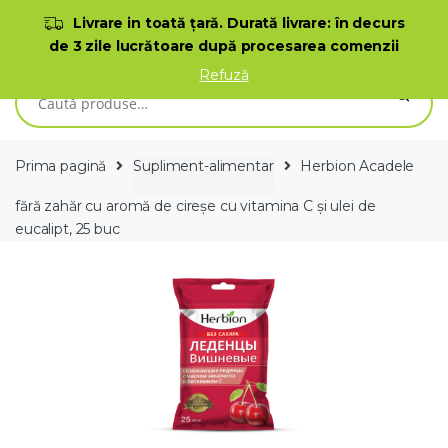
Skip to navigation
Skip to content
Livrare in toată ţară. Durată livrare: în decurs
de 3 zile lucrătoare după procesarea comenzii
0
Refuză
Caută după:
Prima pagină
Supliment-alimentar
Herbion Acadele
fără zahăr cu aromă de cireșe cu vitamina C și ulei de
eucalipt, 25 buc