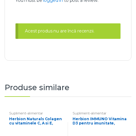
You must be
logged in
to post a review.
Acest produs nu are încă recenzii.
Produse similare
Supliment-alimentar
Supliment-alimentar
Herbion Naturals Colagen
Herbion IMMUNO Vitamina
cu vitaminele C, A si E,
D3 pentru imunitate,
pentru articulatii si
sănătatea oaselor și a
ligamente, frumusete si
dinților, tablete
tinerete, pastile
masticabile cu aromă de