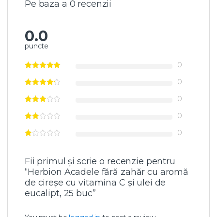
Pe baza a 0 recenzii
0.0
puncte
0
0
0
0
0
Fii primul și scrie o recenzie pentru
“Herbion Acadele fără zahăr cu aromă
de cireșe cu vitamina C și ulei de
eucalipt, 25 buc”