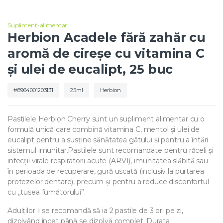
Supliment-alimentar
Herbion Acadele fără zahăr cu
aromă de cireșe cu vitamina C
și ulei de eucalipt, 25 buc
8964001203131
25ml
Herbion
Pastilele Herbion Cherry sunt un supliment alimentar cu o
formulă unică care combină vitamina C, mentol și ulei de
eucalipt pentru a susține sănătatea gâtului și pentru a întări
sistemul imunitar.Pastilele sunt recomandate pentru răceli și
infecții virale respiratorii acute (ARVI), imunitatea slăbită sau
în perioada de recuperare, gură uscată (inclusiv la purtarea
protezelor dentare), precum și pentru a reduce disconfortul
cu „tusea fumătorului”.
Adulților li se recomandă să ia 2 pastile de 3 ori pe zi,
dizolvând încet până se dizolvă complet. Durata