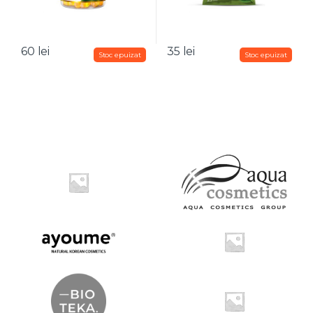
60
lei
35
lei
B
r
a
n
d
s
C