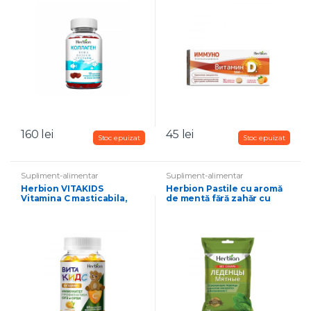
masticabile cu aroma de
portocale, 30 buc.
capsuni 60 b
160
lei
45
lei
Supliment-alimentar
Supliment-alimentar
Herbion VITAKIDS
Herbion Pastile cu aromă
Vitamina C masticabila,
de mentă fără zahăr cu
pentru copii 3+, pentru
vitamina C și ulei de
sustinere imunitara,
eucalipt, 25 buc
aromă de portocale, 60
buc.