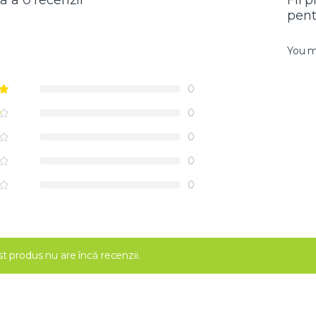
a a 0 recenzii
Fii 
pent
You 
0
0
0
0
0
t produs nu are încă recenzii.