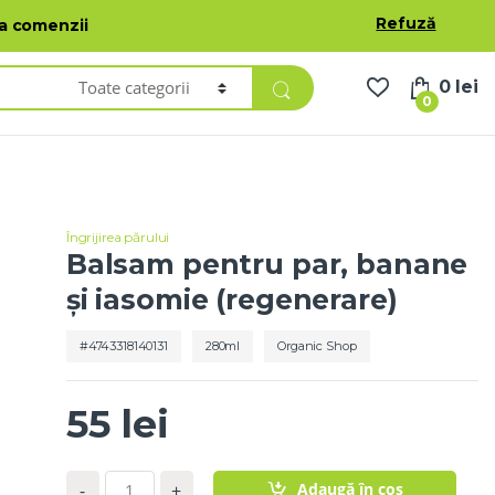
oduse
Lista de dorințe
Contul meu
Română
Refuză
ea comenzii
0
lei
0
Îngrijirea părului
Balsam pentru par, banane
și iasomie (regenerare)
4743318140131
280ml
Organic Shop
55
lei
C
Adaugă în coș
-
+