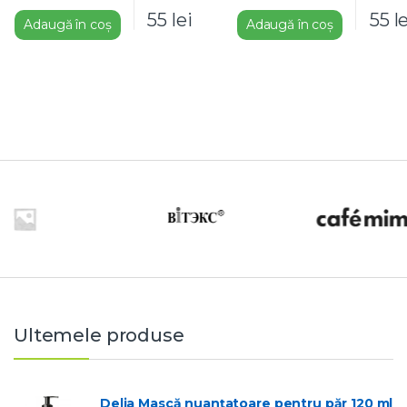
55
lei
55
l
Adaugă în coș
Adaugă în coș
Ultemele produse
Delia Mască nuanțatoare pentru păr 120 ml