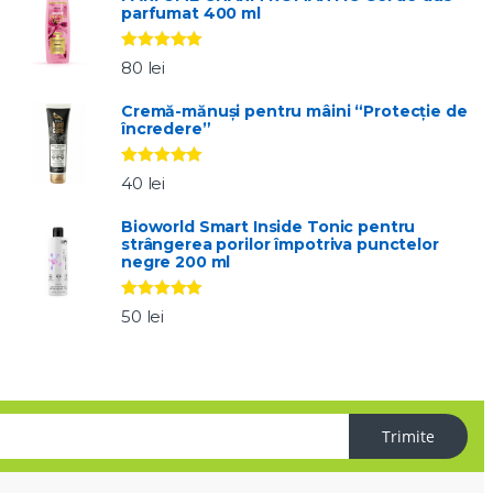
parfumat 400 ml
Evaluat la
80
lei
5.00
stele
din 5
Cremă-mănuși pentru mâini “Protecție de
încredere”
Evaluat la
40
lei
5.00
stele
din 5
Bioworld Smart Inside Tonic pentru
strângerea porilor împotriva punctelor
negre 200 ml
Evaluat la
50
lei
5.00
stele
din 5
Trimite