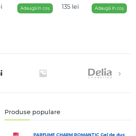
ei
135
lei
Adaugă în coș
Adaugă în coș
Produse populare
PARFUME CHARM ROMANTIC Gel de dus