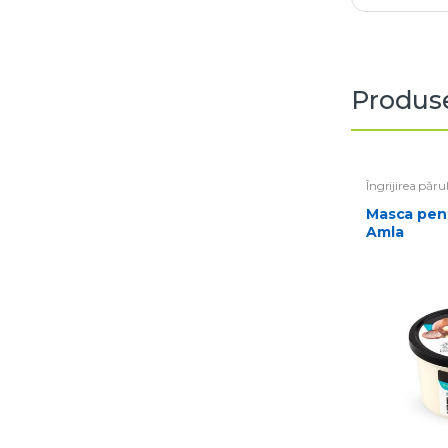
Produse
Îngrijirea păru
Masca pentru par Argan &
Amla