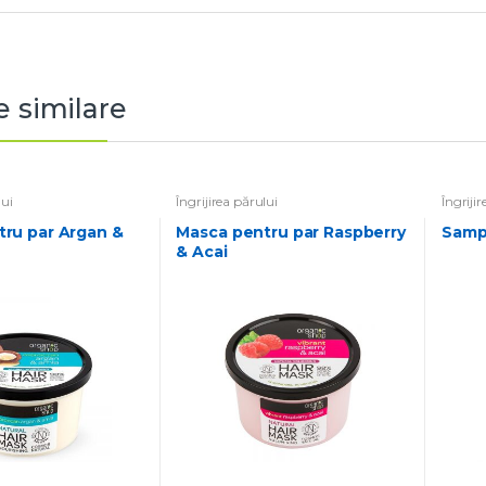
 similare
lui
Îngrijirea părului
Îngriji
Masca pentru par Raspberry
Sam
& Acai