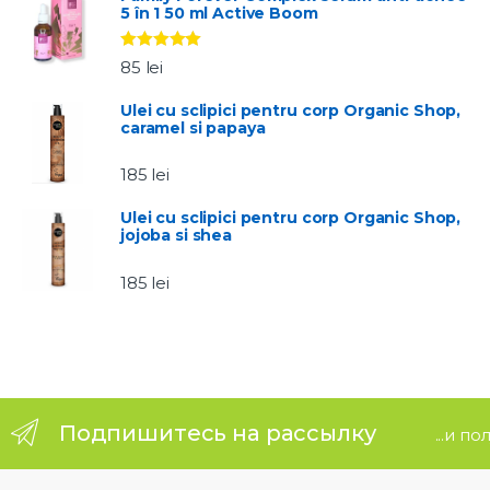
5 în 1 50 ml Active Boom
a
Evaluat la
r
85
lei
5.00
stele
din 5
o
Ulei cu sclipici pentru corp Organic Shop,
caramel si papaya
u
185
lei
s
Ulei cu sclipici pentru corp Organic Shop,
jojoba si shea
e
185
lei
l
Подпишитесь на рассылку
...и п