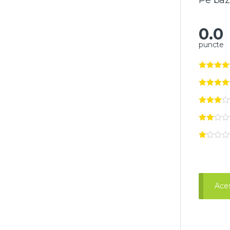
Pe baz
0.0
puncte
Aces