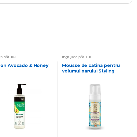
)
rea părului
Îngrijirea părului
pon Avocado & Honey
Mousse de catina pentru
volumul parului Styling
mousse for maximum
volume