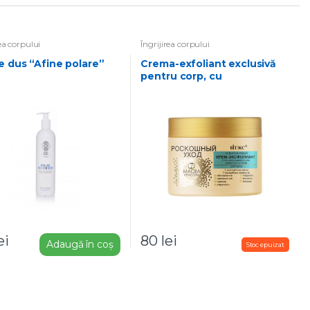
rea corpului
Îngrijirea corpului
de dus “Afine polare”
Crema-exfoliant exclusivă
pentru corp, cu
microgranule exfoliante
ei
80
lei
Adaugă în coș