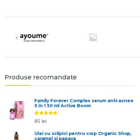
B
r
a
n
d
Produse recomandate
s
C
Family Forever Complex serum anti-acnee
5 în 1 50 ml Active Boom
a
Evaluat la
r
85
lei
5.00
stele
din 5
o
Ulei cu sclipici pentru corp Organic Shop,
caramel si papaya