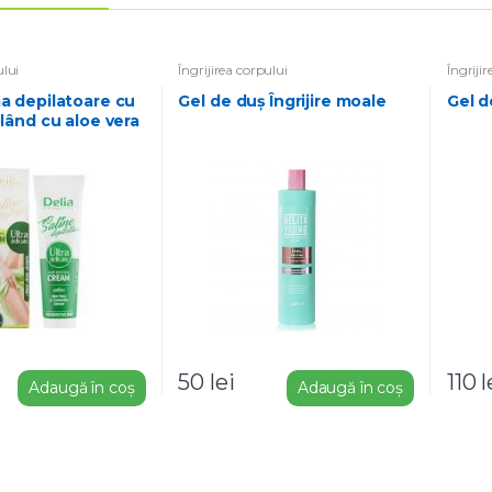
ului
Îngrijirea corpului
Îngriji
Gel de duș Îngrijire moale
Gel 
blând cu aloe vera
ml
50
lei
110
l
Adaugă în coș
Adaugă în coș