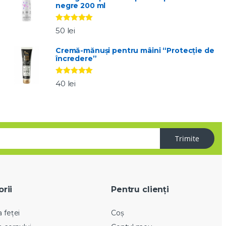
negre 200 ml
Evaluat la
50
lei
5.00
stele
din 5
Cremă-mănuși pentru mâini “Protecție de
încredere”
Evaluat la
40
lei
5.00
stele
din 5
Trimite
rii
Pentru clienți
a feței
Coș