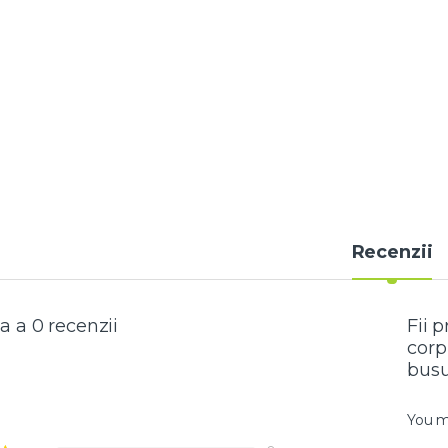
Recenzii
a a 0 recenzii
Fii 
corp
busu
You 