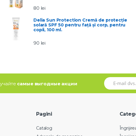
80
lei
Delia Sun Protection Cremă de protecție
solară SPF 50 pentru față și corp, pentru
copii, 100 ml.
90
lei
олучайте
самые выгодные акции
Pagini
Catego
Catalog
Îngrijire