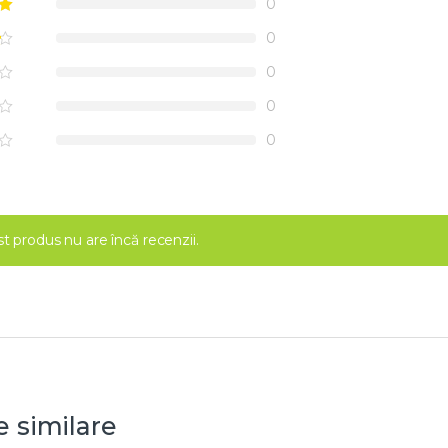
0
0
0
0
0
t produs nu are încă recenzii.
 similare