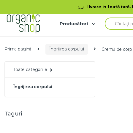
Skip to navigation
Skip to content
Bine ați venit la magazinul nostru
Livrare in toată ţară.
S
Producători
e
a
r
c
h
Prima pagină
Îngrijirea corpului
Cremă de corp 
f
o
r
:
Toate categoriile
Îngrijirea corpului
Taguri