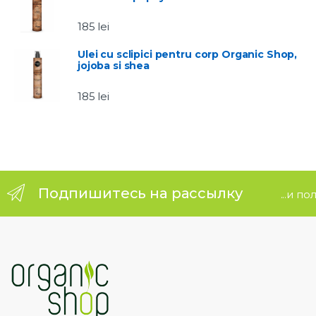
u
185
lei
s
Ulei cu sclipici pentru corp Organic Shop,
jojoba si shea
e
185
lei
l
Подпишитесь на рассылку
...и п