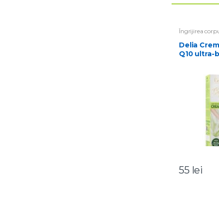
Îngrijirea corp
Delia Crema depilatoare cu
Q10 ultra-
Satin 100 
55
lei