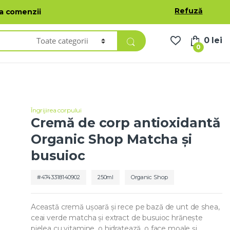
oduse
Lista de dorințe
Contul meu
Română
Refuză
ea comenzii
0
lei
0
Îngrijirea corpului
Cremă de corp antioxidantă
Organic Shop Matcha și
busuioc
4743318140902
250ml
Organic Shop
Această cremă ușoară și rece pe bază de unt de shea,
ceai verde matcha și extract de busuioc hrănește
pielea cu vitamine, o hidratează, o face moale și