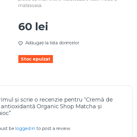
mătăsoasă.
60
lei
Adăugați la lista dorințelor
Stoc epuizat
primul și scrie o recenzie pentru “Cremă de
 antioxidantă Organic Shop Matcha și
ioc”
must be
logged in
to post a review.