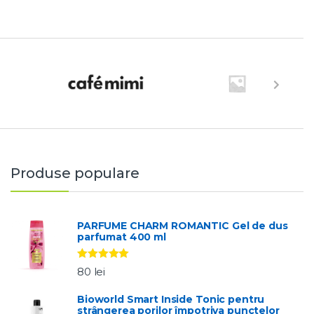
Produse populare
PARFUME CHARM ROMANTIC Gel de dus
parfumat 400 ml
Evaluat la
80
lei
5.00
stele
din 5
Bioworld Smart Inside Tonic pentru
strângerea porilor împotriva punctelor