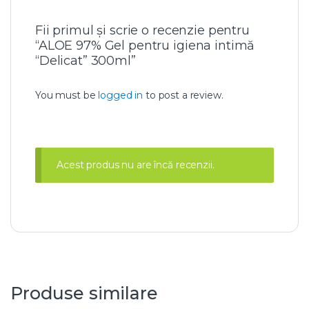
a
i
n
Fii primul și scrie o recenzie pentru
t
“ALOE 97% Gel pentru igiena intimă
i
“Delicat” 300ml”
m
ă
"
You must be
logged in
to post a review.
D
e
l
i
c
Acest produs nu are încă recenzii.
a
t
"
3
0
0
m
l
Produse similare