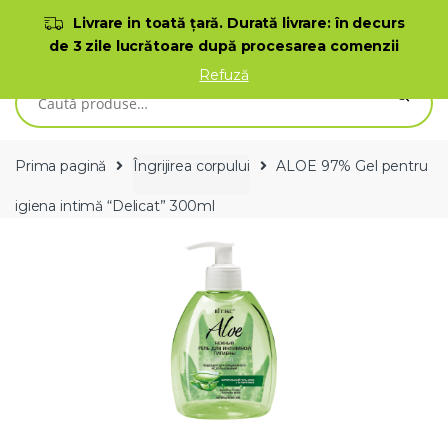
Skip to navigation
Skip to content
Livrare in toată ţară. Durată livrare: în decurs
de 3 zile lucrătoare după procesarea comenzii
0
Refuză
Caută după:
Prima pagină
Îngrijirea corpului
ALOE 97% Gel pentru
igiena intimă “Delicat” 300ml