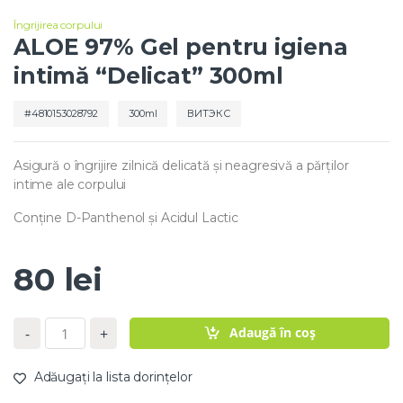
Îngrijirea corpului
ALOE 97% Gel pentru igiena
intimă “Delicat” 300ml
4810153028792
300ml
ВИТЭКС
Asigură o îngrijire zilnică delicată și neagresivă a părților
intime ale corpului
Conține D-Panthenol şi Acidul Lactic
80
lei
C
Adaugă în coș
-
+
a
n
t
Adăugați la lista dorințelor
i