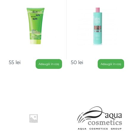
55
lei
50
lei
Adaugă în coș
Adaugă în coș
B
r
a