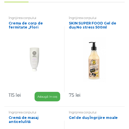
Îngrijirea corpului
Îngrijirea corpului
Crema de corp de
SKIN SUPER FOOD Gel de
fermitate „Flori
duș No stress 500ml
inghetate”,
115
lei
75
lei
Adaugă în coș
Îngrijirea corpului
Îngrijirea corpului
Cremă de masaj
Gel de duș Îngrijire moale
anticelulită