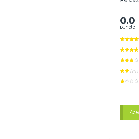
Pe baz
0.0
puncte
Aces