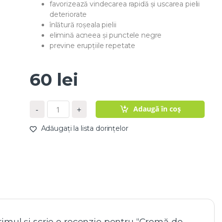
favorizează vindecarea rapidă și uscarea pielii
deteriorate
înlătură roșeala pielii
elimină acneea și punctele negre
previne erupțiile repetate
60
lei
C
Adaugă în coș
-
+
a
n
Adăugați la lista dorințelor
t
i
t
a
t
e
C
r
e
m
ă