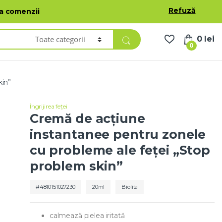
oduse
Lista de dorințe
Contul meu
Română
Refuză
ea comenzii
0
lei
0
kin”
Îngrijirea feței
Cremă de acțiune
instantanee pentru zonele
cu probleme ale feței „Stop
problem skin”
4810151027230
20ml
Biolita
calmează pielea iritată