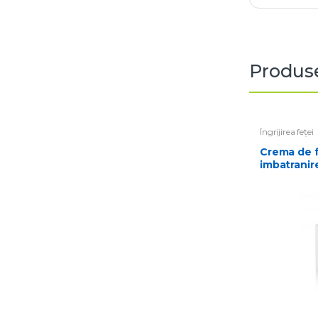
Produse
Îngrijirea feței
Crema de fata anti-
imbatranir