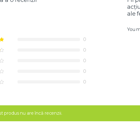
a a 0 recenzii
Fii 
acți
ale 
You 
0
0
0
0
0
t produs nu are încă recenzii.