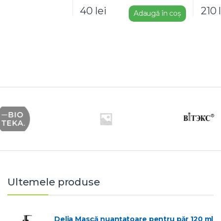
40
lei
210
Adaugă în coș
Ultemele produse
Delia Mască nuanțatoare pentru păr 120 ml