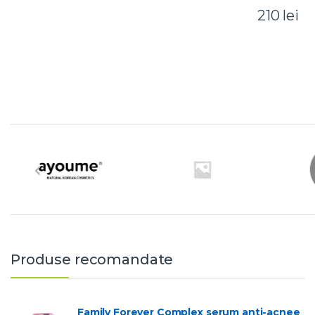
210
lei
B
r
a
n
d
Produse recomandate
s
C
Family Forever Complex serum anti-acnee