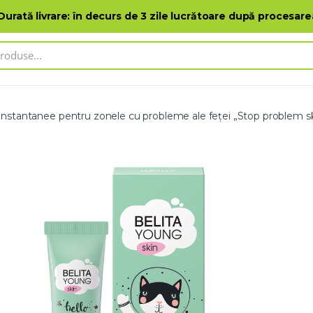
Adresele de magazine
Catalog de pr
 Durată livrare: în decurs de 3 zile lucrătoare după procesar
instantanee pentru zonele cu probleme ale feței „Stop problem s