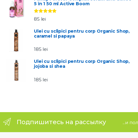
5 în 1 50 ml Active Boom
a
Evaluat la
r
85
lei
5.00
stele
din 5
o
Ulei cu sclipici pentru corp Organic Shop,
caramel si papaya
u
185
lei
s
Ulei cu sclipici pentru corp Organic Shop,
jojoba si shea
e
185
lei
l
Подпишитесь на рассылку
...и п