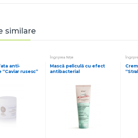
 similare
Îngrijirea feței
Îngrijir
Mască peliculă cu efect
Crema de fata de noapte
e “Caviar rusesc”
antibacterial
“Stra