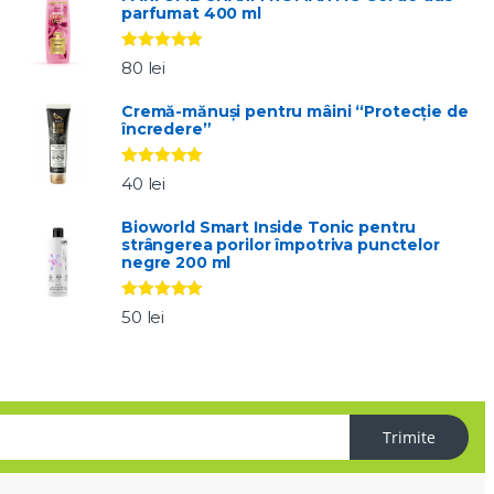
parfumat 400 ml
Evaluat la
80
lei
5.00
stele
din 5
Cremă-mănuși pentru mâini “Protecție de
încredere”
Evaluat la
40
lei
5.00
stele
din 5
Bioworld Smart Inside Tonic pentru
strângerea porilor împotriva punctelor
negre 200 ml
Evaluat la
50
lei
5.00
stele
din 5
Trimite