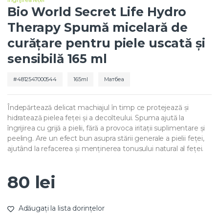
Bio World Secret Life Hydro
Therapy Spumă micelară de
curățare pentru piele uscată și
sensibilă 165 ml
4812547000544
165ml
Матбеа
Îndepărtează delicat machiajul în timp ce protejează și
hidratează pielea feței și a decolteului. Spuma ajută la
îngrijirea cu grijă a pielii, fără a provoca iritații suplimentare și
peeling. Are un efect bun asupra stării generale a pielii feței,
ajutând la refacerea și menținerea tonusului natural al feței.
80
lei
Adăugați la lista dorințelor