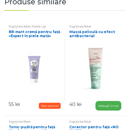
Produse similare
Îngrijirea feței
,
Make-up
Îngrijirea feței
ВВ-matt cremă pentru față
Mască peliculă cu efect
«Expert în piele mată»
antibacterial
pentru ten normal și gras
55
lei
40
lei
Adaugă în coș
Îngrijirea feței
Îngrijirea feței
Tonic-pudră pentru față
Corector pentru față «NO