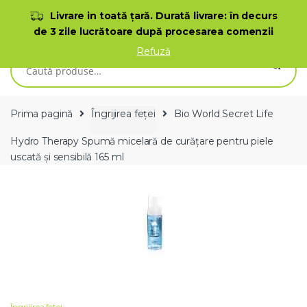
Skip to navigation
Skip to content
Livrare in toată ţară. Durată livrare: în decurs
de 3 zile lucrătoare după procesarea comenzii
0
Refuză
Caută după:
Prima pagină
Îngrijirea feței
Bio World Secret Life
Hydro Therapy Spumă micelară de curățare pentru piele
uscată și sensibilă 165 ml
Îngrijirea feței