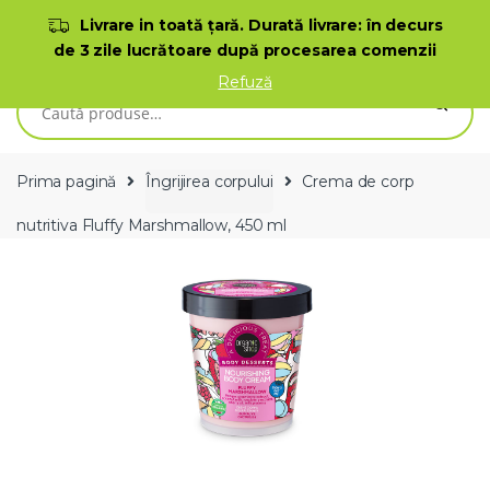
Skip to navigation
Skip to content
Livrare in toată ţară. Durată livrare: în decurs
de 3 zile lucrătoare după procesarea comenzii
0
Refuză
Caută după:
Prima pagină
Îngrijirea corpului
Crema de corp
nutritiva Fluffy Marshmallow, 450 ml