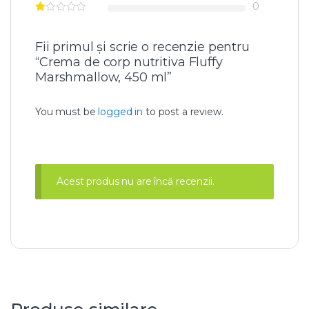
a
0
F
l
u
f
Fii primul și scrie o recenzie pentru
f
“Crema de corp nutritiva Fluffy
y
Marshmallow, 450 ml”
M
a
r
You must be
logged in
to post a review.
s
h
m
a
l
Acest produs nu are încă recenzii.
l
o
w
,
4
5
0
m
l