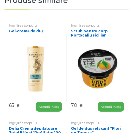
Produse similare
Îngrijirea corpului
Îngrijirea corpului
Gel-cremă de duș
Scrub pentru corp
Portocaliu sicilian
65
lei
70
lei
Adaugă în coș
Adaugă în coș
Îngrijirea corpului
Îngrijirea corpului