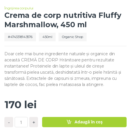
Îngrijirea corpului
Crema de corp nutritiva Fluffy
Marshmallow, 450 ml
4743318143576
450ml
Organic Shop
Doar cele mai bune ingrediente naturale și organice din
această CREMĂ DE CORP Hrănitoare pentru rezultate
instantanee! Proteinele din lapte și uleiul de cireșe
transformă pielea uscată, deshidratată într-o piele hrănită și
sănătoasă. Extractele de capsuni si zmeura, impreuna cu
laptele de cocos, fac pielea matasoasa la atingere.
170
lei
C
Adaugă în coș
-
+
a
n