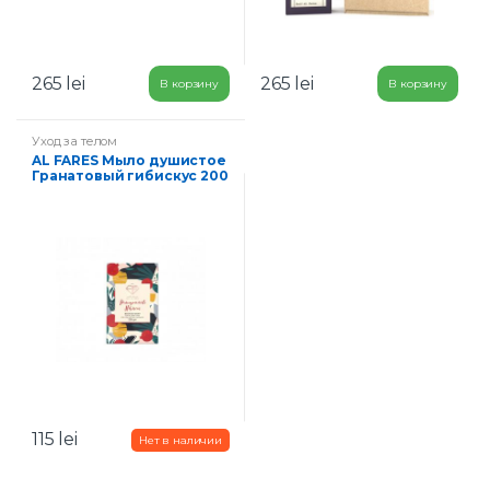
265
lei
265
lei
В корзину
В корзину
Уход за телом
AL FARES Мыло душистое
Гранатовый гибискус 200
г
115
lei