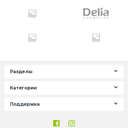
o
u
s
e
l
Разделы
Категории
Поддержка