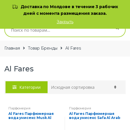
Skip to navigation
Skip to content
Доставка по Молдове в течение 3 рабочих
дней с момента размещения заказа.
0
Закрыть
Искать:
Главная
Товар Бренды
Al Fares
Al Fares
Категории
Парфюмерия
Парфюмерия
Al Fares Парфюмерная
Al Fares Парфюмерная
вода унисекс Musk Al
вода унисекс Safa Al Arab
Ghazal 100 мл
100 мл