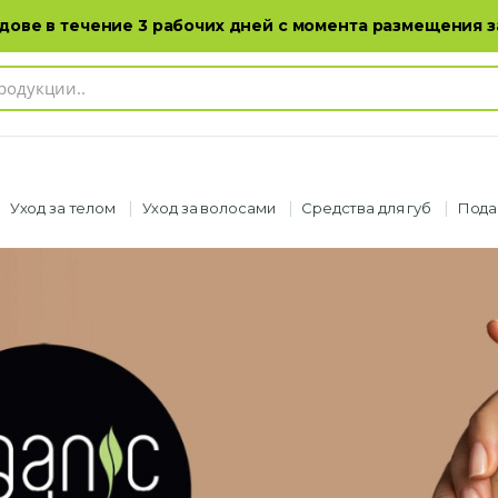
Адреса магазинов
Каталог продукции
ове в течение 3 рабочих дней с момента размещения з
Уход за телом
Уход за волосами
Средства для губ
Пода