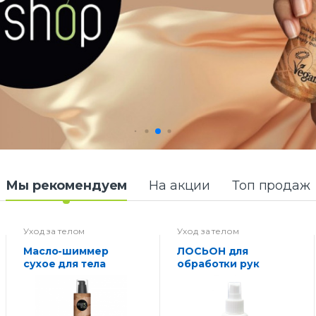
Мы рекомендуем
На акции
Топ продаж
Уход за телом
Уход за телом
Масло-шиммер
ЛОСЬОН для
сухое для тела
обработки рук
Золото Жожоба и
антимикробный
Ши