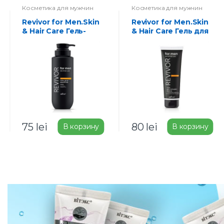
Косметика для мужчин
Косметика для мужчин
Revivor for Men.Skin
Revivor for Men.Skin
& Hair Care Гель-
& Hair Care Гель для
душ-шампунь 4 в 1
укладки волос с
400мл
тонирующим
эффектом 100мл
75
lei
80
lei
В корзину
В корзину