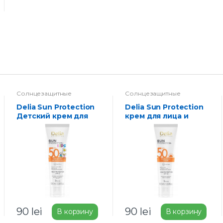
Солнцезащитные
Солнцезащитные
средства
средства
Delia Sun Protection
Delia Sun Protection
Детский крем для
крем для лица и
лица и тела с SPF 50,
тела SPF 50, 100 мл
защита от солнца,
100 мл.
90
lei
90
lei
В корзину
В корзину