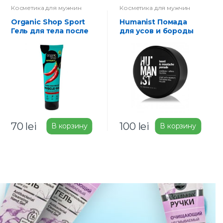
Косметика для мужчин
Косметика для мужчин
Organic Shop Sport
Humanist Помада
Гель для тела после
для усов и бороды
занятий спортом
30 мл
Быстрое
восстановление и
расслабление 75мл
70
lei
100
lei
В корзину
В корзину