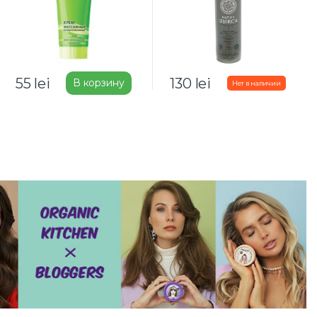
55
lei
130
lei
В корзину