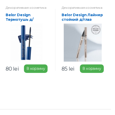
Декоративная косметика
Декоративная косметика
Belor Design
Belor Design Лайнер
Термотушь д/
стойкий д/глаз
ресниц Джинс
SHOW GLOW
Constanta черный
80
lei
85
lei
В корзину
В корзину