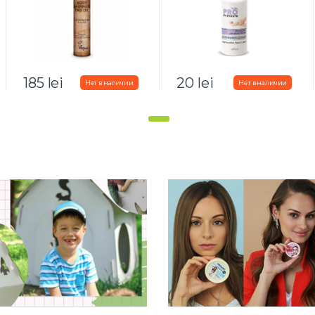
185
lei
20
lei