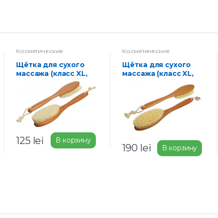
Косметические
Косметические
принадлежности
принадлежности
Щётка для сухого
Щётка для сухого
массажа (класс XL,
массажа (класс XL,
синтетическое
арт ЧТ 500)
волокно)
125
lei
В корзину
190
lei
В корзину