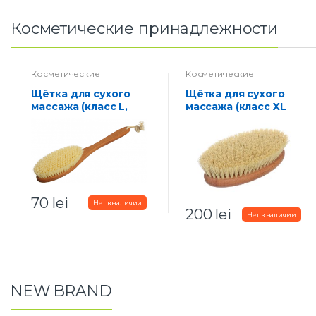
a
Косметические принадлежности
b
s
Косметические
Косметические
принадлежности
принадлежности
Щётка для сухого
Щётка для сухого
массажа (класс L,
массажа (класс XL
синтетическое
компакт,
волокно)
натуральное
волокно тампико)
70
lei
200
lei
NEW BRAND