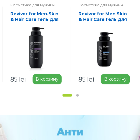
Косметика для мужчин
Косметика для мужчин
Revivor for Men.Skin
Revivor for Men.Skin
& Hair Care Гель для
& Hair Care Гель для
душа 400мл
бритья
непенящийся 240мл
85
lei
85
lei
В корзину
В корзину