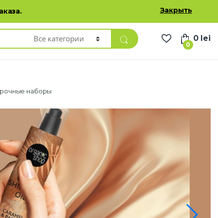
Избранные товары
Личный кабинет
Русский
Закрыть
аказа.
0
lei
0
рочные наборы