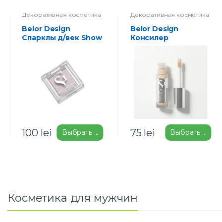
Декоративная косметика
Декоративная косметика
Belor Design
Belor Design
Спарклы д/век Show
Консилер
Glow
камуфлирующий
Show Glow
100
lei
75
lei
Выбрать ...
Выбрать ...
Косметика для мужчин