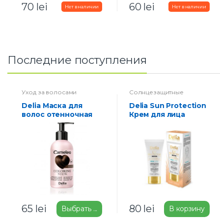
70
lei
60
lei
Последние поступления
Уход за волосами
Солнцезащитные
средства
Delia Маска для
Delia Sun Protection
волос отенночная
Крем для лица
120мл
SPF50 UV Protector
Care 50мл
65
lei
80
lei
Выбрать ...
В корзину