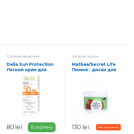
Солнцезащитные
Уход за лицом
средства
Delia Sun Protection
Matbea/Secret Life
Легкий крем для
Пилинг- диски для
лица с SPF 50,
лица комплексное
защитой от солнца и
омоложение, 50 шт
гиалуроновой
кислотой, 50 мл.
80
lei
130
lei
В корзину