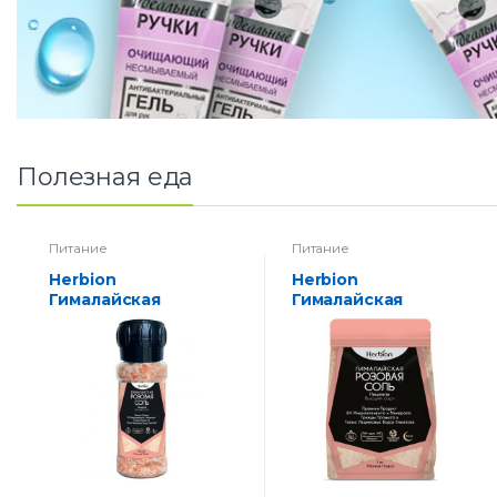
Полезная еда
Питание
Питание
Herbion
Herbion
Гималайская
Гималайская
розовая соль,
розовая соль,
пищевая крупная,
пищевая, мелкий
натуральная, 225 г
помол (0,3–0,5 мм), 1
кг