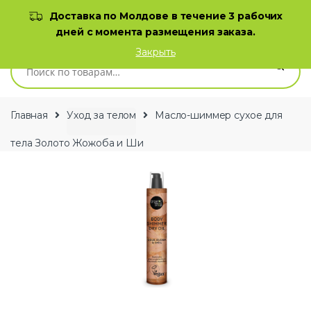
Skip to navigation
Skip to content
Доставка по Молдове в течение 3 рабочих
дней с момента размещения заказа.
0
Закрыть
Искать:
Главная
Уход за телом
Масло-шиммер сухое для
тела Золото Жожоба и Ши