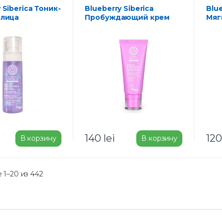
Blueberry Siberica
Blueberry Siberica
 лица
Пробуждающий крем
Мяг
ющий 100 мл
для лица SPF-20 50 мл
кре
умы
140
lei
12
В корзину
В корзину
1–20 из 442