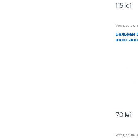
115
lei
Уход за во
Бальзам Быстрое
восстано
Repair co
70
lei
Уход за ли