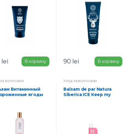
 мл
0
lei
90
lei
В корзину
В корзину
 за волосами
Уход за волосами
Balsam de par Natura
ороженные ягоды
Siberica ICE Keep my
Color