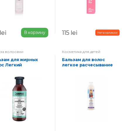
lei
115
lei
В корзину
 за волосами
Косметика для детей
Бальзам для волос
ос Легкий
легкое расчесывание
“Шелковые косы”