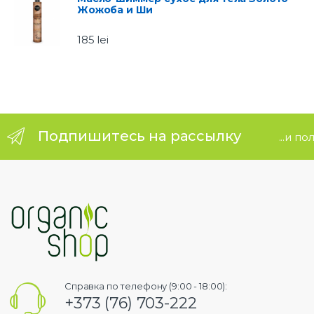
Жожоба и Ши
e
185
lei
l
Подпишитесь на рассылку
...и п
Справка по телефону (9:00 - 18:00):
+373 (76) 703-222