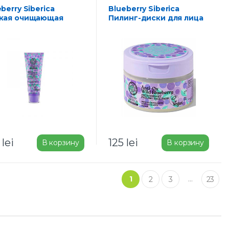
Blueberry Siberica
кая очищающая
Пилинг-диски для лица
м-пенка для
Антиоксидантные 20 шт
вания 100 мл
0
lei
125
lei
В корзину
В корзину
1
…
2
3
23