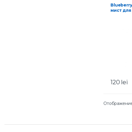
Blueberry Siberica Тоник-
мист для
увлажня
120
lei
Отображение 
B