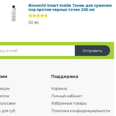
Bioworld Smart Inside Тоник для сужения
пор против черных точек 200 мл
Оценка
5.00
50
lei
из 5
Отправить
рии
Поддержка
лицом
Корзина
телом
Личный кабинет
волосами
Избранные товары
 для губ
Политика конфиденциальности