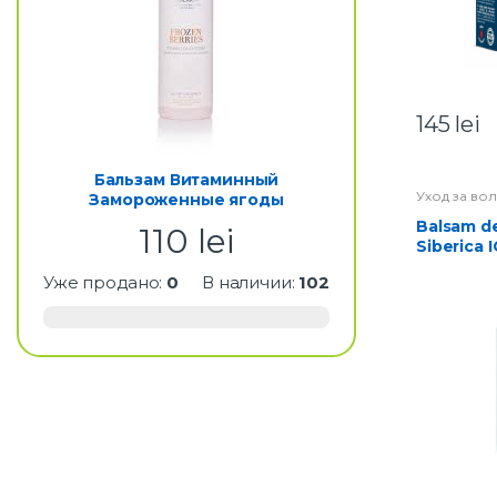
145
lei
Бальзам Витаминный
Уход за во
Замороженные ягоды
Balsam de par Natura
110
lei
Siberica I
Уже продано:
0
В наличии:
102