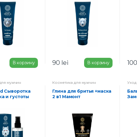
150
90
lei
10
В корзину
В корзину
для мужчин
Косметика для мужчин
Уход
Глина для бритья +маска
Бальзам Витаминный
ка и густоты
2 в1 Мамонт
Зам
ld Instinct 50