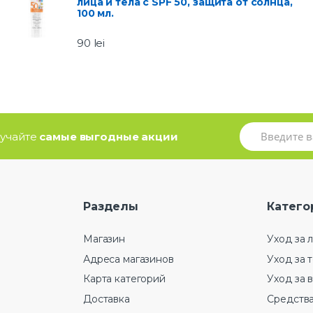
лица и тела с SPF 50, защита от солнца,
100 мл.
90
lei
олучайте
самые выгодные акции
Разделы
Катего
Магазин
Уход за 
Адреса магазинов
Уход за 
Карта категорий
Уход за 
Доставка
Средства