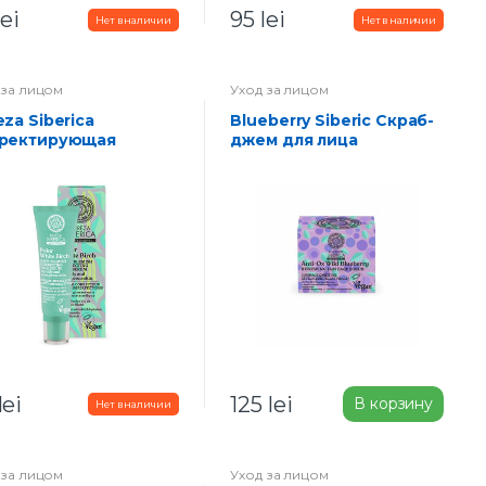
lei
95
lei
 за лицом
Уход за лицом
Blueberry Siberic Скраб-
ректирующая
джем для лица
оротка для лица 30
Обновляющий 50 мл
lei
125
lei
В корзину
 за лицом
Уход за лицом