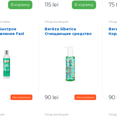
115
lei
75
В корзину
В корзину
лосами
Уход за лицом
Уход
Berëza Siberica
Bereza Siberica
вление Fast
Очищающее средство
Кор
nditioner
для лица, сужающее
сыв
поры 145 мл
мл
90
lei
90
цом
Уход за лицом
Уход