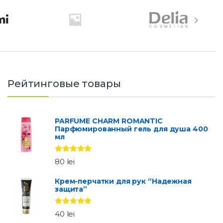
Рейтинговые товары
PARFUME CHARM ROMANTIC
Парфюмированный гель для душа 400
мл
Оценка
5.00
80
lei
из 5
Крем-перчатки для рук “Надежная
защита”
Оценка
5.00
40
lei
из 5