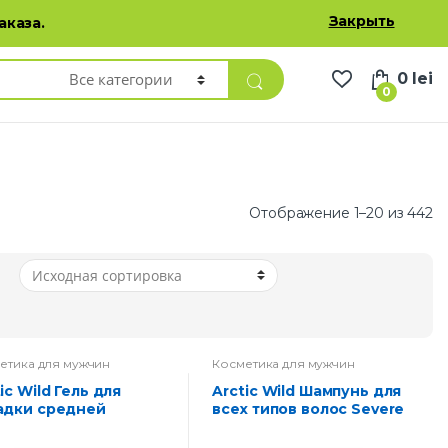
Избранные товары
Личный кабинет
Русский
Закрыть
аказа.
0
lei
0
Отображение 1–20 из 442
етика для мужчин
Косметика для мужчин
Arctic Wild Шампунь для
адки средней
всех типов волос Severe
сации Защита и
Force Глубоко
троль Savage Spirit
очищающий 200 мл