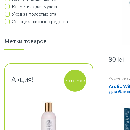
Косметика для мужчин
Уход за полостью рта
Солнцезащитные средства
Метки товаров
90
lei
Акция!
Косметика 
Economie 0
Arctic Wild Сыворотка
для блес
бороды Wi
мл