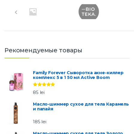
r
a
n
d
Рекомендуемые товары
s
C
Family Forever Сыворотка акне-киллер
комплекс 5 в 1 50 мл Active Boom
a
Оценка
5.00
r
85
lei
из 5
o
Масло-шиммер сухое для тела Карамель
и папайя
u
185
lei
s
Масло-шиммер сухое для тела Золото