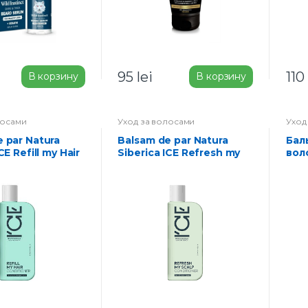
95
lei
110
В корзину
В корзину
лосами
Уход за волосами
Уход
Balsam de par Natura
Бальзам для жирных
CE Refill my Hair
Siberica ICE Refresh my
вол
Scalp