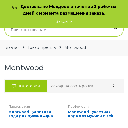
Skip to navigation
Skip to content
Доставка по Молдове в течение 3 рабочих
дней с момента размещения заказа.
0
Закрыть
Искать:
Главная
Товар Бренды
Montwood
Montwood
Категории
Парфюмерия
Парфюмерия
Montwood Туалетная
Montwood Туалетная
вода для мужчин Aqua
вода для мужчин Black
Vave 100 мл
100 мл