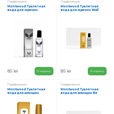
Парфюмерия
Парфюмерия
Montwood Туалетная
Montwood Туалетная
вода для мужчин
вода для мужчин Wall
Virtuosity 100 мл
Street 100 мл
85
lei
85
lei
В корзину
В корзину
Парфюмерия
Парфюмерия
Montwood Туалетная
Montwood Туалетная
вода для женщин
вода для женщин Be
Angelique 100 мл
Beautiful 100 мл