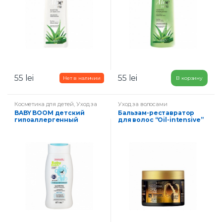
55
lei
55
lei
В корзину
Косметика для детей
,
Уход за
Уход за волосами
волосами
BABY BOOM детский
Бальзам-реставратор
гипоаллергенный
для волос “Oil-intensive”
ШАМПУНЬ с ромашкой и
протеинами шелка