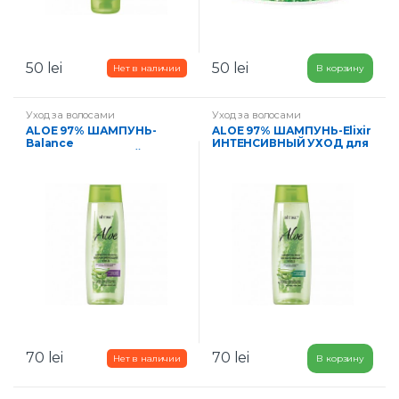
50
lei
50
lei
В корзину
Уход за волосами
Уход за волосами
ALOE 97% ШАМПУНЬ-
ALOE 97% ШАМПУНЬ-Elixir
Balance
ИНТЕНСИВНЫЙ УХОД для
БАЛАНСИРУЮЩИЙ УХОД
сухих, ломких и тусклых
для волос, жирных у
волос 400 мл
корней и сухих на
кончиках 400 мл
70
lei
70
lei
В корзину