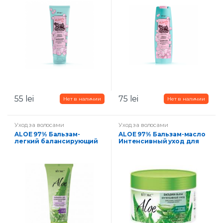
55
lei
75
lei
Уход за волосами
Уход за волосами
ALOE 97% Бальзам-
ALOE 97% Бальзам-масло
легкий балансирующий
Интенсивный уход для
уход для жирных корней
сухих, ломких и тусклых
и сухих кончиков волос
волос 300 мл
200 мл