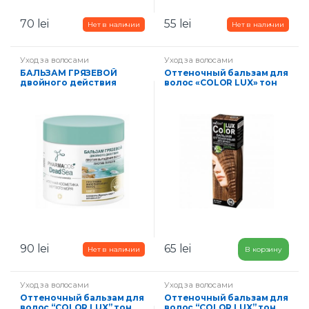
70
lei
55
lei
Уход за волосами
Уход за волосами
БАЛЬЗАМ ГРЯЗЕВОЙ
Оттеночный бальзам для
двойного действия
волос «COLOR LUX» тон
ПРОТИВ ВЫПАДЕНИЯ
06-русый
ВОЛОС ПРОТИВ ПЕРХОТИ
90
lei
65
lei
В корзину
Уход за волосами
Уход за волосами
Оттеночный бальзам для
Оттеночный бальзам для
волос “COLOR LUX” тон
волос “COLOR LUX” тон