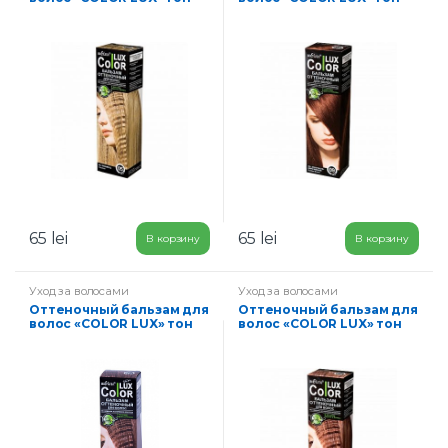
05-карамель
09-золотисто
коричневый
65
lei
65
lei
В корзину
В корзину
Уход за волосами
Уход за волосами
Оттеночный бальзам для
Оттеночный бальзам для
волос «COLOR LUX» тон
волос «COLOR LUX» тон
06.1-орехово русый
07-табак