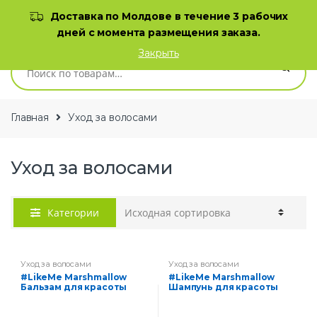
Skip to navigation
Skip to content
Доставка по Молдове в течение 3 рабочих
дней с момента размещения заказа.
0
Закрыть
Искать:
Главная
Уход за волосами
Уход за волосами
Категории
Уход за волосами
Уход за волосами
#LikeMe Marshmallow
#LikeMe Marshmallow
Бальзам для красоты
Шампунь для красоты
волос Манго и кокос
волос Манго и кокос 400
мл