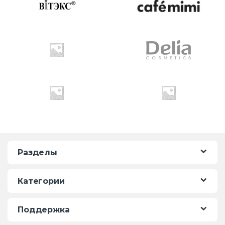
r
o
u
s
e
l
Разделы
Категории
Поддержка