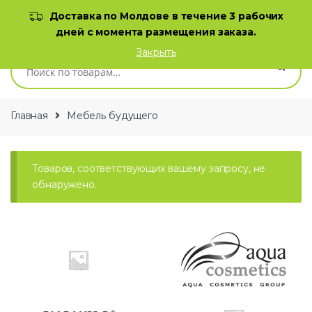
Skip to navigation
Skip to content
Доставка по Молдове в течение 3 рабочих
дней с момента размещения заказа.
0
Закрыть
Искать:
Главная
Мебель будущего
Товаров, соответствующих вашему запросу, не
обнаружено.
B
r
a
n