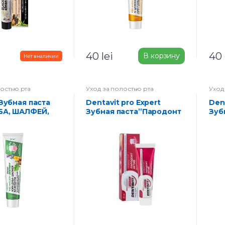
40
lei
40
В корзину
лостью рта
Уход за полостью рта
Уход
Dentavit pro Expert
Dentavit pro Expert
БА, ШАЛФЕЙ,
Зубная паста”Пародонт
Зуб
УЛА
актив” с
зуб
ктика
антибактериальным
фто
ий и
комплексом 85 г
ивости десен