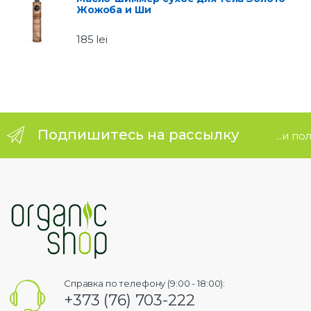
Жожоба и Ши
e
185
lei
l
Подпишитесь на рассылку
...и п
Справка по телефону (9:00 - 18:00):
+373 (76) 703-222