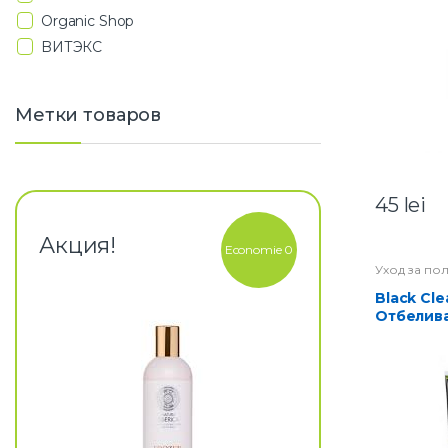
Organic Shop
BИТЭКС
Метки товаров
45
lei
Акция!
Economie 0
Уход за по
Black Clean Зубная паста
Отбелив
десен 85