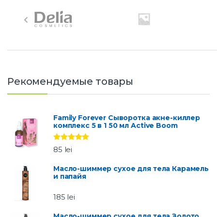
r
a
n
d
Рекомендуемые товары
s
C
Family Forever Сыворотка акне-киллер
комплекс 5 в 1 50 мл Active Boom
a
Оценка
5.00
r
85
lei
из 5
o
Масло-шиммер сухое для тела Карамель
и папайя
u
185
lei
s
Масло-шиммер сухое для тела Золото