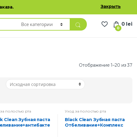
Избранные товары
Личный кабинет
Русский
Закрыть
аказа.
0
lei
0
Отображение 1–20 из 37
 за полостью рта
Уход за полостью рта
Black Clean Зубная паста
еливание+антибакте
Отбеливание+Комплекс
льная защита 85 г
ная защита 85 г