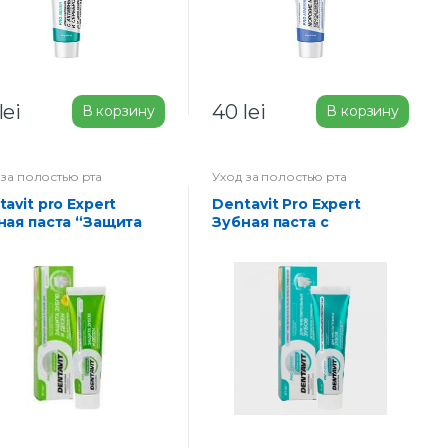
lei
40
lei
В корзину
В корзину
 за полостью рта
Уход за полостью рта
Dentavit Pro Expert
ная паста “Защита
Зубная паста с
ов и десен”, без
активным кальцием для
ра 85 г
чувствительных зубов
85 г