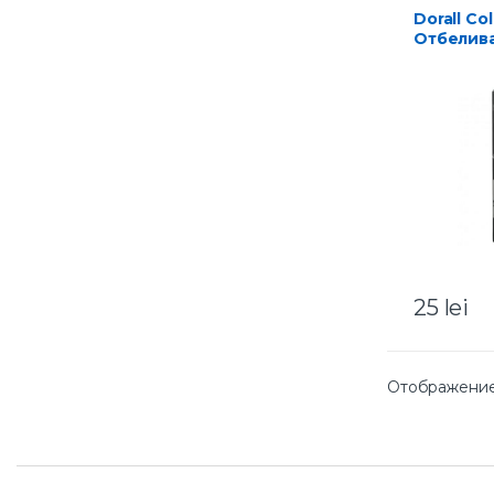
Dorall Collection
Отбелив
паста Bl
г
25
lei
Отображение 
B