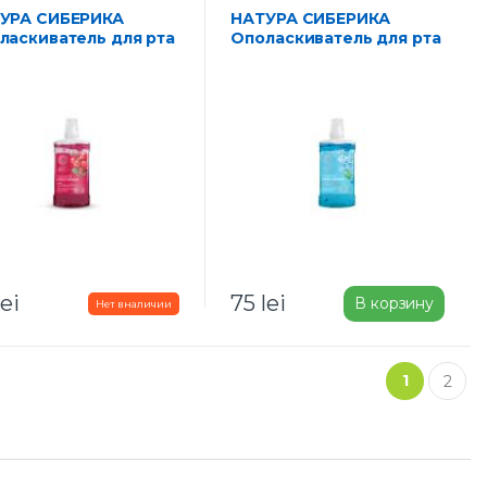
НАТУРА СИБЕРИКА
ласкиватель для рта
Ополаскиватель для рта
имонником Нанай и
с Чистая мята и кальций
вой 5 в 1 520 мл
актив 520 мл
lei
75
lei
В корзину
1
2