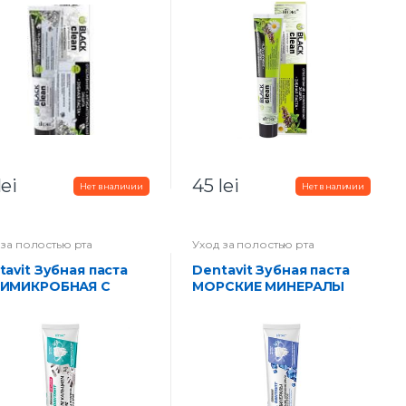
lei
45
lei
 за полостью рта
Уход за полостью рта
Dentavit Зубная паста
ИМИКРОБНАЯ С
МОРСКИЕ МИНЕРАЛЫ
ЕБРОМ БЕЗ ФТОРА 12
Бережное отбеливание,
ов защиты от
укрепление эмали для
иеса 160 г
чувствительных зубов
160 г