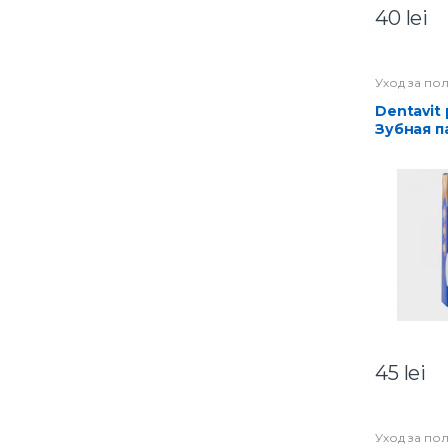
40
lei
Уход за по
Dentavit pro Expert
Зубная п
полирую
микрори
Оптичес
Отбелива
45
lei
Уход за по