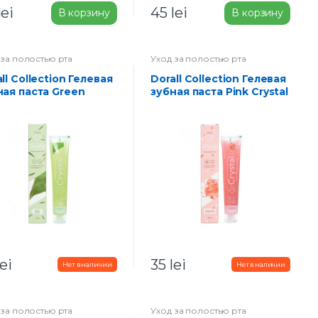
lei
45
lei
В корзину
В корзину
 за полостью рта
Уход за полостью рта
Dorall Collection Гелевая
ная паста Green
зубная паста Pink Crystal
tal 100 г
100 г
lei
35
lei
 за полостью рта
Уход за полостью рта