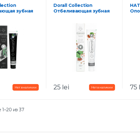
Dorall Collection
НАТУРА СИБЕРИКА
ающая зубная
Отбеливающая зубная
Опо
ack diamond 100
паста White diamond 100
с Л
г
Клюк
25
lei
75
1–20 из 37