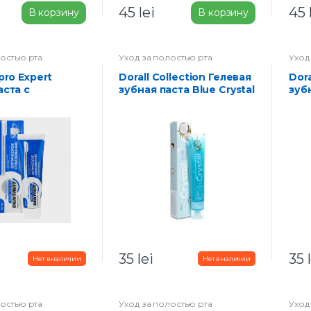
45
lei
45
В корзину
В корзину
лостью рта
Уход за полостью рта
Уход
Dorall Collection Гелевая
Dorall Collection Гелевая
аста с
зубная паста Blue Crystal
зуб
щими
100 г
Crys
сталлами
кое
ние 85 г
35
lei
35
лостью рта
Уход за полостью рта
Уход