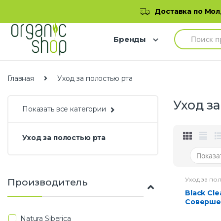
Skip to navigation
Skip to content
Добро пожаловать в наш магазин
Доставка по Молд
S
Бренды
e
a
r
c
h
Главная
Уход за полостью рта
f
o
Уход з
r
Показать все категории
:
Уход за полостью рта
Уход за по
Производитель
Black Clean Зубная паста
Соверше
отбелива
Natura Siberica