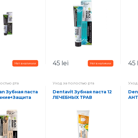
45
lei
45
лостью рта
Уход за полостью рта
Уход
Dentavit Зубная паста 12
Dentavit Зубная паста
ание+Защита
ЛЕЧЕБНЫХ ТРАВ
АНТ
 г
Здоровье десен и
СЕР
защита от кариеса,
час
зубного камня и налета
кар
160 г