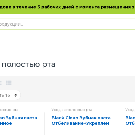
Адреса магазинов
Каталог продукции
ове в течение 3 рабочих дней с момента размещения з
а полостью рта
лостью рта
Уход за полостью рта
Уход
Black Clean Зубная паста
Black Clean Зубная паста
нное
Отбеливание+Укреплен
Отб
ние 85 г
ие эмали 85 г
риа