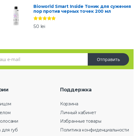
Bioworld Smart Inside Тоник для сужения
пор против черных точек 200 мл
Оценка
5.00
50
lei
из 5
Отправить
рии
Поддержка
лицом
Корзина
телом
Личный кабинет
волосами
Избранные товары
 для губ
Политика конфиденциальности