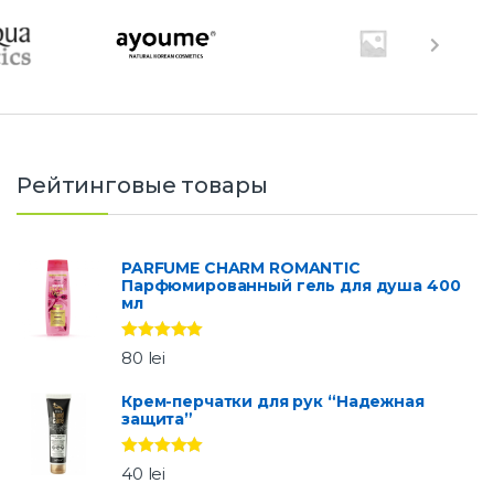
Рейтинговые товары
PARFUME CHARM ROMANTIC
Парфюмированный гель для душа 400
мл
Оценка
5.00
80
lei
из 5
Крем-перчатки для рук “Надежная
защита”
Оценка
5.00
40
lei
из 5