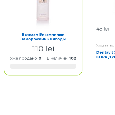
45
lei
Бальзам Витаминный
Замороженные ягоды
Уход за по
110
lei
Dentavit Зубная паста
КОРА ДУ
Уже продано:
0
В наличии:
102
КАЛЕНД
Профила
воспален
кровоточ
160 г