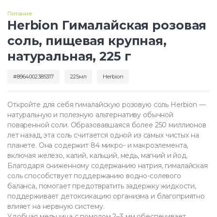
Питание
Herbion Гималайская розовая
соль, пищевая крупная,
натуральная, 225 г
8964002385317
225мл
Herbion
Откройте для себя гималайскую розовую соль Herbion —
натуральную и полезную альтернативу обычной
поваренной соли. Образовавшаяся более 250 миллионов
лет назад, эта соль считается одной из самых чистых на
планете. Она содержит 84 микро- и макроэлемента,
включая железо, калий, кальций, медь, магний и йод.
Благодаря сниженному содержанию натрия, гималайская
соль способствует поддержанию водно-солевого
баланса, помогает предотвратить задержку жидкости,
поддерживает детоксикацию организма и благоприятно
влияет на нервную систему.
Удобная мельница с помолом 2–3 мм обеспечивает