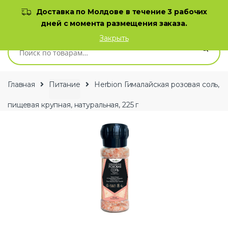
Skip to navigation
Skip to content
Доставка по Молдове в течение 3 рабочих
дней с момента размещения заказа.
0
Закрыть
Искать:
Главная
Питание
Herbion Гималайская розовая соль,
пищевая крупная, натуральная, 225 г