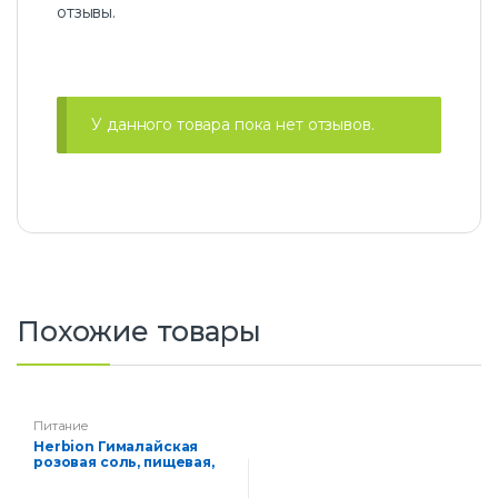
отзывы.
У данного товара пока нет отзывов.
Похожие товары
Питание
Herbion Гималайская
розовая соль, пищевая,
мелкий помол (0,3–0,5
мм), 1 кг