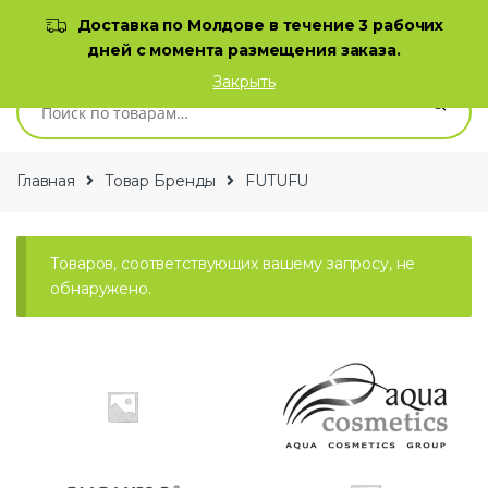
Skip to navigation
Skip to content
Доставка по Молдове в течение 3 рабочих
дней с момента размещения заказа.
0
Закрыть
Искать:
Главная
Товар Бренды
FUTUFU
Товаров, соответствующих вашему запросу, не
обнаружено.
B
r
a
n