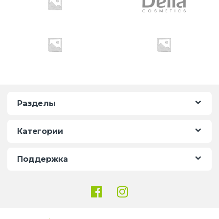
u
s
e
l
Разделы
Категории
Поддержка