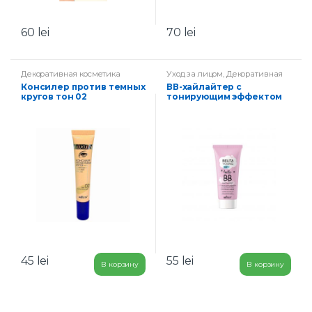
60
lei
70
lei
Декоративная косметика
Уход за лицом
,
Декоративная
косметика
Консилер против темных
ВВ-хайлайтер с
кругов тон 02
тонирующим эффектом
Натуральный
для молодой кожи
«Безупречное сияние»
45
lei
55
lei
В корзину
В корзину