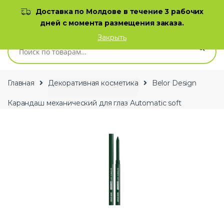
Skip to navigation
Skip to content
Доставка по Молдове в течение 3 рабочих
дней с момента размещения заказа.
0
Закрыть
Искать:
Главная
Декоративная косметика
Belor Design
Карандаш механический для глаз Automatic soft