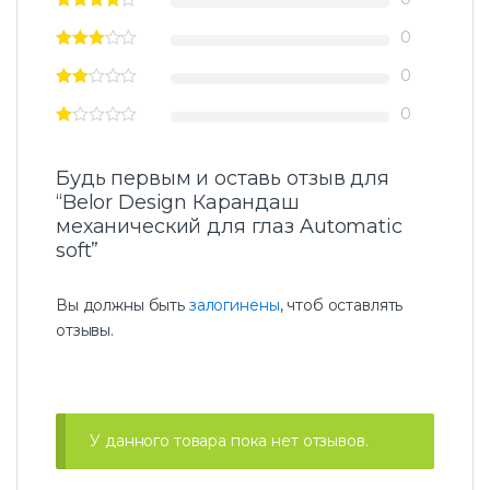
а
ш
0
м
е
0
х
а
0
н
и
ч
Будь первым и оставь отзыв для
е
“Belor Design Карандаш
с
механический для глаз Automatic
к
и
soft”
й
д
Вы должны быть
залогинены
, чтоб оставлять
л
я
отзывы.
г
л
а
з
A
У данного товара пока нет отзывов.
u
t
o