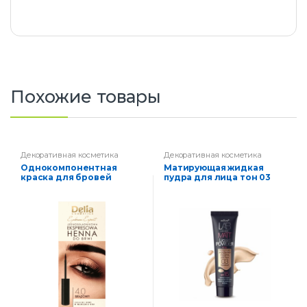
m
a
t
i
c
s
o
Похожие товары
f
t
Декоративная косметика
Декоративная косметика
Однокомпонентная
Матирующая жидкая
краска для бровей
пудра для лица тон 03
(коричнев)
бежевый