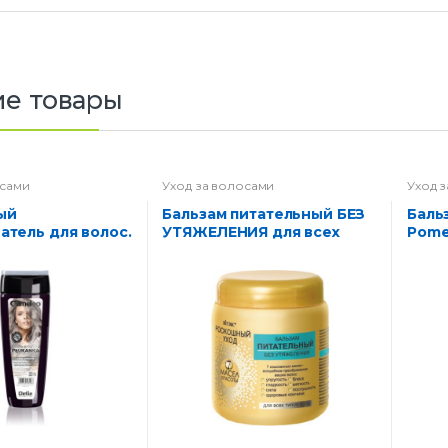
е товары
осами
Уход за волосами
Уход 
Бальзам питательный БЕЗ
Бальзам для волос
атель для волос.
УТЯЖЕЛЕНИЯ для всех
Pome
типов волос