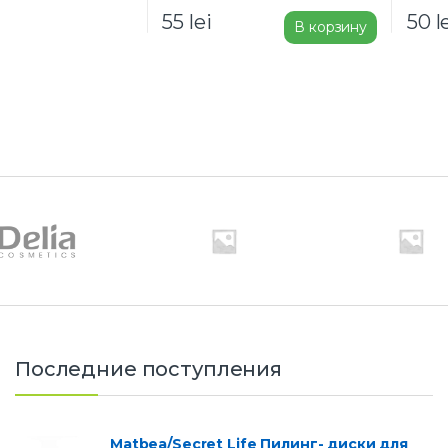
55
lei
50
l
В корзину
Последние поступления
Matbea/Secret Life Пилинг- диски для