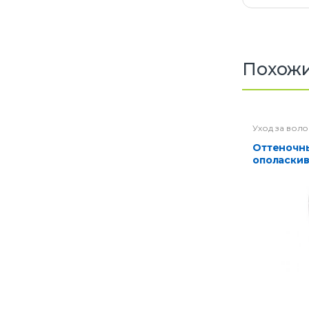
Похожи
Уход за вол
Оттеночный
ополаскив
Серебро