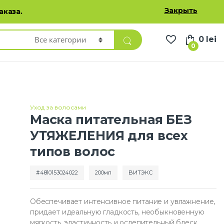
Избранные товары
Личный кабинет
Русский
Закрыть
аказа.
0
lei
0
Уход за волосами
Маска питательная БЕЗ
УТЯЖЕЛЕНИЯ для всех
типов волос
4810153024022
200мл
BИТЭКС
Обеспечивает интенсивное питание и увлажнение,
придает идеальную гладкость, необыкновенную
мягкость, эластичность и ослепительный блеск.