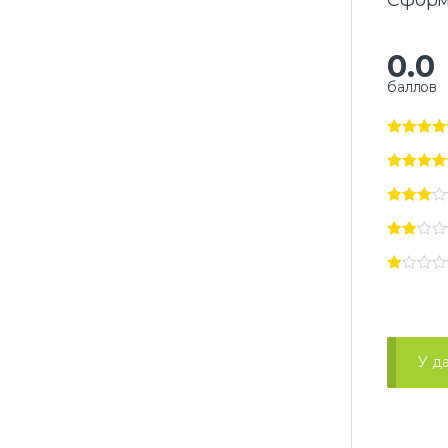
Сформ
0.0
баллов
У д