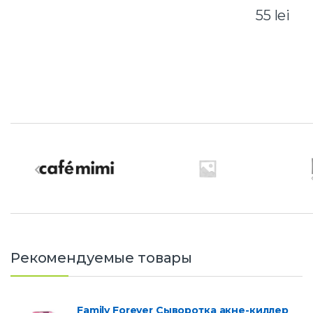
55
lei
B
r
a
n
d
Рекомендуемые товары
s
C
Family Forever Сыворотка акне-киллер