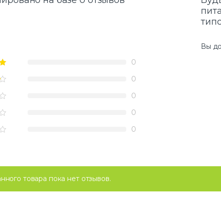
ировано на базе 0 отзывов
Будь
пит
типо
Вы д
0
0
0
0
0
анного товара пока нет отзывов.