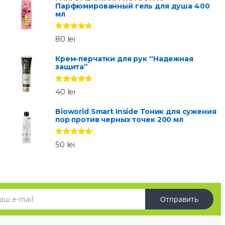
Парфюмированный гель для душа 400
мл
Оценка
5.00
80
lei
из 5
Крем-перчатки для рук “Надежная
защита”
Оценка
5.00
40
lei
из 5
Bioworld Smart Inside Тоник для сужения
пор против черных точек 200 мл
Оценка
5.00
50
lei
из 5
Отправить