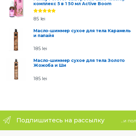
комплекс 5 в 1 50 мл Active Boom
a
Оценка
5.00
r
85
lei
из 5
o
Масло-шиммер сухое для тела Карамель
и папайя
u
185
lei
s
Масло-шиммер сухое для тела Золото
Жожоба и Ши
e
185
lei
l
Подпишитесь на рассылку
...и п