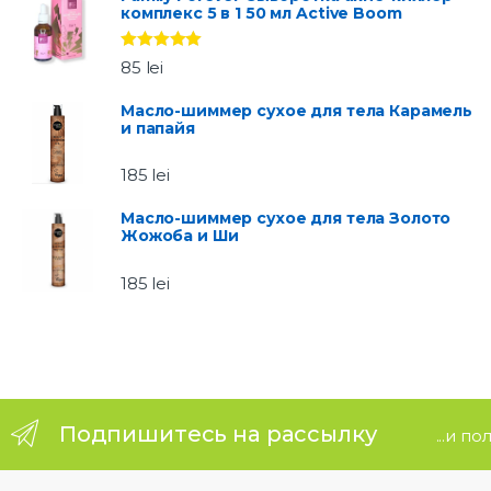
комплекс 5 в 1 50 мл Active Boom
a
Оценка
5.00
r
85
lei
из 5
o
Масло-шиммер сухое для тела Карамель
и папайя
u
185
lei
s
Масло-шиммер сухое для тела Золото
Жожоба и Ши
e
185
lei
l
Подпишитесь на рассылку
...и п