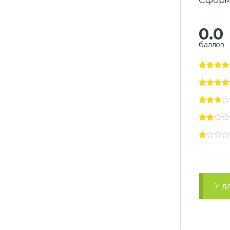
Сформ
0.0
баллов
У д