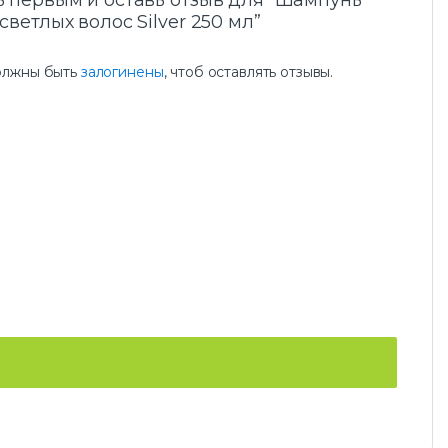
ь первым и оставь отзыв для “Шампунь
светлых волос Silver 250 мл”
олжны быть
залогинены
, чтоб оставлять отзывы.