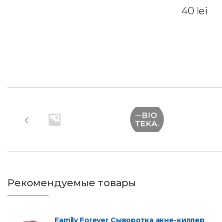
40
lei
B
r
a
n
d
Рекомендуемые товары
s
C
Family Forever Сыворотка акне-киллер