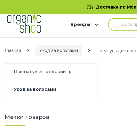
Skip to navigation
Skip to content
Добро пожаловать в наш магазин
Доставка по Молд
S
Бренды
e
a
r
c
h
Главная
Уход за волосами
Шампунь для светл
f
o
r
:
Показать все категории
Уход за волосами
Метки товаров