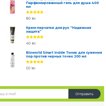
Парфюмированный гель для душа 400
мл
Оценка
5.00
80
lei
из 5
Крем-перчатки для рук “Надежная
защита”
Оценка
5.00
40
lei
из 5
Bioworld Smart Inside Тоник для сужения
пор против черных точек 200 мл
Оценка
5.00
50
lei
из 5
Отправить