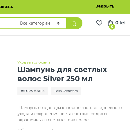
Избранные товары
Личный кабинет
Русский
Закрыть
аказа.
0
lei
0
Уход за волосами
Шампунь для светлых
волос Silver 250 мл
5901350441114
Delia Cosmetics
Шампунь создан для качественного ежедневного
ухода и сохранения цвета светлых, седых и
окрашенных в светлые тона волос.