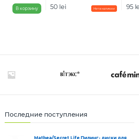
50
lei
95
l
В корзину
Последние поступления
Matbea/Secret Life Пилинг- диски для