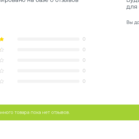
ировано на базе 0 отзывов
Буд
для 
Вы д
0
0
0
0
0
анного товара пока нет отзывов.