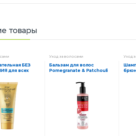
е товары
осами
Уход за волосами
Уход 
Бальзам для волос
Шампунь сухой для
ИЯ для всех
Pomegranate & Patchouli
брюн
ос